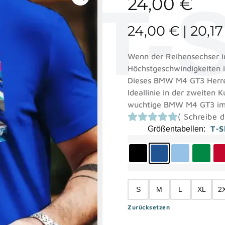
n T-S
24,00
€
24,00
€
|
20,1
Wenn der Reihensechser i
Höchstgeschwindigkeiten i
Dieses BMW M4 GT3 Herren
Ideallinie in der zweiten 
wuchtige BMW M4 GT3 im 
(
Schreibe d
T-S
Größentabellen
S
M
L
XL
2
Zurücksetzen