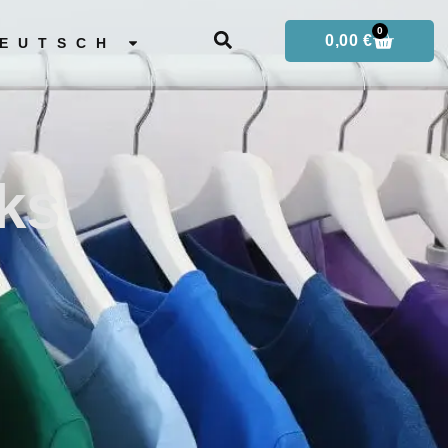
0
0,00
€
EUTSCH
cks