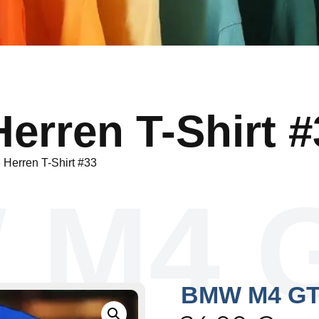
rren T-Shirt #
erren T-Shirt #33
 M4 
BMW M4 GT3