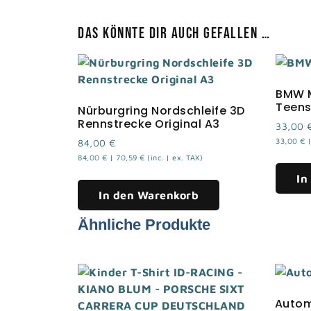
Das könnte dir auch gefallen …
BMW M
Teen
Nürburgring Nordschleife 3D
Rennstrecke Original A3
33,00
33,00
€
84,00
€
84,00
€
|
70,59
€
(inc. | ex. TAX)
In
In den Warenkorb
Ähnliche Produkte
Autom