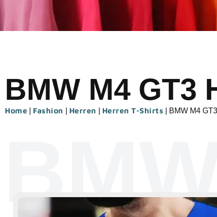
BMW M4 GT3 He
Home
Fashion
Herren
Herren T-Shirts
|
|
|
|
BMW M4 GT3 H
BMW