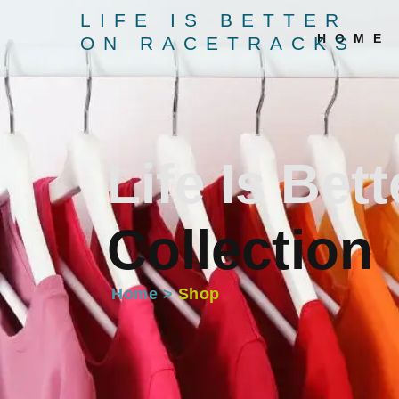
LIFE IS BETTER
HOME
ON RACETRACKS
Life Is Be
Collection
Home >
Shop