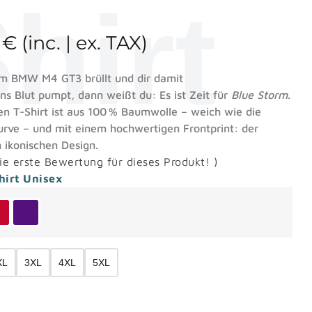
hirt
7
€
(inc. | ex. TAX)
m BMW M4 GT3 brüllt und dir damit
ns Blut pumpt, dann weißt du: Es ist Zeit für
Blue Storm
.
 T-Shirt ist aus 100 % Baumwolle – weich wie die
Kurve – und mit einem hochwertigen Frontprint: der
ikonischen Design.
ie erste Bewertung für dieses Produkt!
)
hirt Unisex
XL
3XL
4XL
5XL