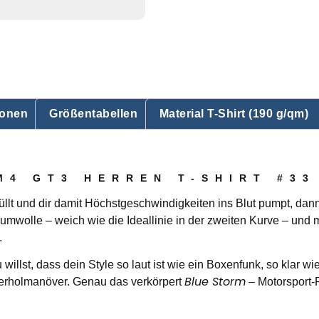
ionen
Größentabellen
Material T-Shirt (190 g/qm)
M4 GT3 HERREN T-SHIRT #33
und dir damit Höchstgeschwindigkeiten ins Blut pumpt, dann w
wolle – weich wie die Ideallinie in der zweiten Kurve – und m
.
u willst, dass dein Style so laut ist wie ein Boxenfunk, so klar 
Blue Storm
erholmanöver. Genau das verkörpert
– Motorsport-P