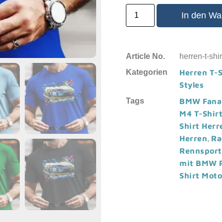
In den Wa
Article No.
herren-t-sh
Kategorien
Herren T-S
Styles
Tags
BMW Fanar
M4 T-Shir
Shirt Herr
Herren
Ra
,
Rennsport
mit BMW 
Shirt Mot