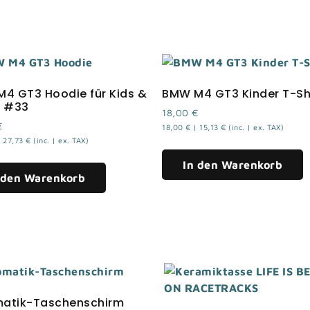
4 GT3 Hoodie für Kids &
BMW M4 GT3 Kinder T-Shi
s #33
18,00
€
€
18,00
€
|
15,13
€
(inc. | ex. TAX)
|
27,73
€
(inc. | ex. TAX)
In den Warenkorb
 den Warenkorb
atik-Taschenschirm