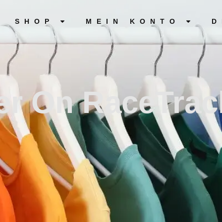
SHOP
MEIN KONTO
D
tter On RaceTra