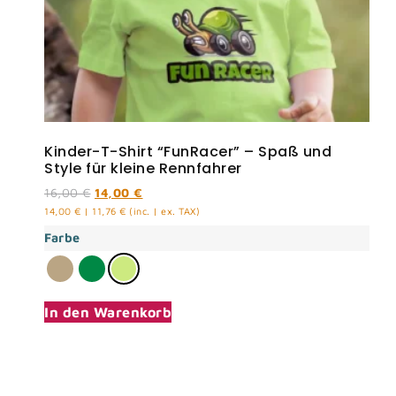
Kinder-T-Shirt “FunRacer” – Spaß und
Style für kleine Rennfahrer
16,00
€
14,00
€
14,00
€
|
11,76
€
(inc. | ex. TAX)
Farbe
In den Warenkorb