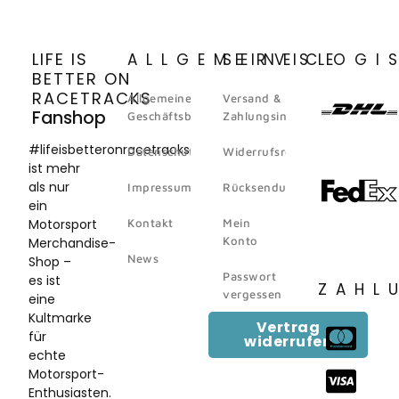
LIFE IS
ALLGEMEINES
SERVICE
LOGI
BETTER ON
RACETRACKS
Allgemeine
Versand &
Fanshop
Geschäftsbedingungen
Zahlungsinformation
#lifeisbetteronracetracks
Datenschutz
Widerrufsrecht
ist mehr
als nur
Impressum
Rücksendungen
ein
Motorsport
Kontakt
Mein
Konto
Merchandise-
News
Shop –
Passwort
es ist
ZAHL
vergessen
eine
Kultmarke
Vertrag
für
widerrufen
echte
Motorsport-
Enthusiasten.