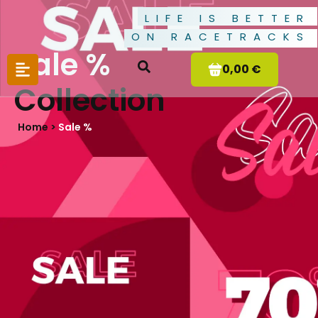
LIFE IS BETTER
ON RACETRACKS
Sale %
0,00 €
Collection
Home >
Sale %