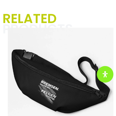
T-Shirts, Hoodies und
RELATED
Jacken für Männer
PRODUCTS
In der Kategorie „Textilien für
Männer“ dreht sich alles um
einzigartige Designs und markante
Sprüche, die Deinen Alltag mit
Rennsport-Vibes und einer Prise
Humor aufpeppen. Perfekt für
Motorsportbegeisterte und alle, die
ihre Leidenschaft mit Stil und
Selbstironie zeigen wollen.
Hier klicken