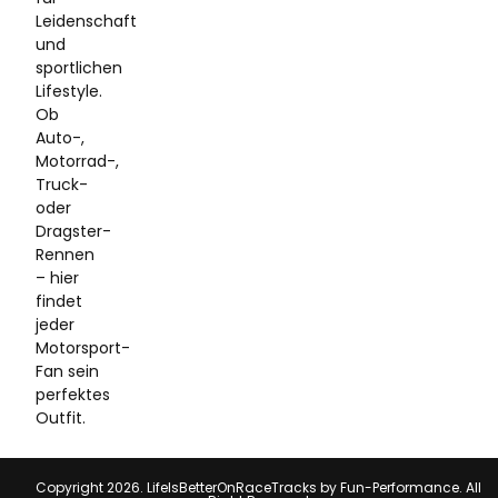
Leidenschaft
und
sportlichen
Lifestyle.
Ob
Auto-,
Motorrad-,
Truck-
oder
Dragster-
Rennen
– hier
findet
jeder
Motorsport-
Fan sein
perfektes
Outfit.
Copyright 2026. LifeIsBetterOnRaceTracks by Fun-Performance. All