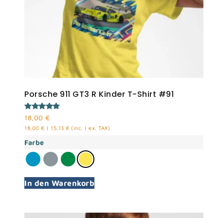
Porsche 911 GT3 R Kinder T-Shirt #91
Bewertet
18,00
€
mit
18,00
€
|
15,13
€
(inc. | ex. TAX)
5.00
von 5
Farbe
In den Warenkorb