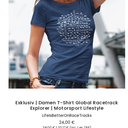
Hier klicken
xklusiv | Damen T-Shirt Global Racetrack
ID-
Explorer | Motorsport Lifestyle
LifeIsBetterOnRaceTracks
24,00
€
24,00
€
|
20,17
€
(inc. | ex. TAX)