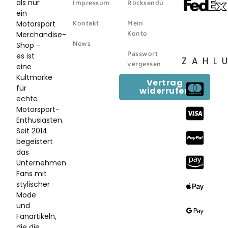
als nur
Impressum
Rücksendungen
ein
Motorsport
Kontakt
Mein
Konto
Merchandise-
News
Shop –
Passwort
es ist
ZAHL
vergessen
eine
Kultmarke
Vertrag
für
widerrufen
echte
Motorsport-
Enthusiasten.
Seit 2014
begeistert
das
Unternehmen
Fans mit
stylischer
Mode
und
Fanartikeln,
die die