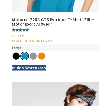
McLaren 720S GT3 Evo Kids T-Shirt #16 –
Motorsport Artwear
Bewertet
18,00
€
mit
18,00
€
|
15,13
€
(inc. | ex. TAX)
5.00
von 5
Farbe
In den Warenkorb