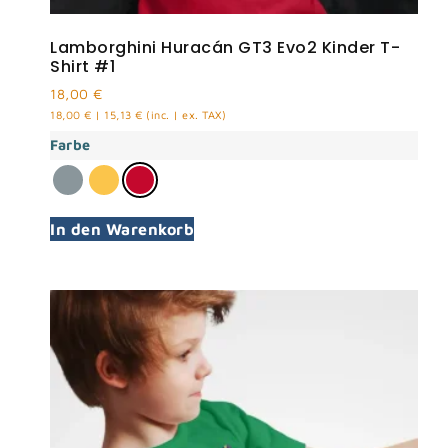
Lamborghini Huracán GT3 Evo2 Kinder T-
Shirt #1
18,00
€
18,00
€
|
15,13
€
(inc. | ex. TAX)
Farbe
In den Warenkorb