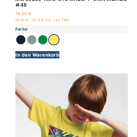
#48
18,00
€
18,00
€
|
15,13
€
(inc. | ex. TAX)
Farbe
In den Warenkorb