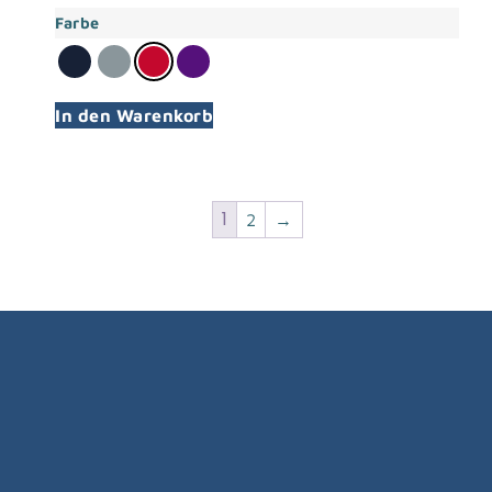
Farbe
In den Warenkorb
1
2
→