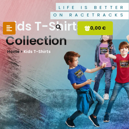
LIFE IS BETTER
ON RACETRACKS
Kids T-Shirts
0,00 €
Collection
Home >
Kids T-Shirts