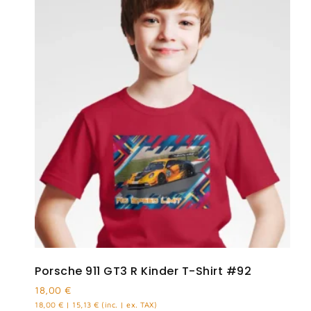
Porsche 911 GT3 R Kinder T-Shirt #92
18,00
€
18,00
€
|
15,13
€
(inc. | ex. TAX)