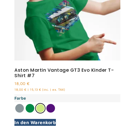
Aston Martin Vantage GT3 Evo Kinder T-
Shirt #7
18,00
€
18,00
€
|
15,13
€
(inc. | ex. TAX)
Farbe
In den Warenkorb