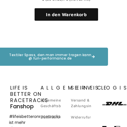
In den Warenkorb
Textiler Spass, den man immer tragen kann
@ fun-performance.de
LIFE IS
ALLGEMEINES
SERVICE
LOGI
BETTER ON
RACETRACKS
Allgemeine
Versand &
Fanshop
Geschäftsbedingungen
Zahlungsinformation
#lifeisbetteronracetracks
Datenschutz
Widerrufsrecht
ist mehr