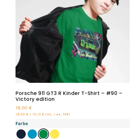
Porsche 911 GT3 R Kinder T-Shirt – #90 –
Victory edition
18,00
€
18,00
€
|
15,13
€
(inc. | ex. TAX)
Farbe