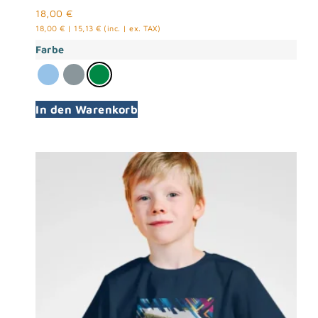
18,00
€
18,00
€
|
15,13
€
(inc. | ex. TAX)
Farbe
In den Warenkorb