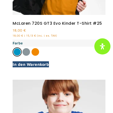
McLaren 720S GT3 Evo Kinder T-Shirt #25
18,00
€
18,00
€
|
15,13
€
(inc. | ex. TAX)
Farbe
In den Warenkorb