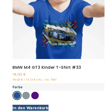
BMW M4 GT3 Kinder T-Shirt #33
18,00
€
18,00
€
|
15,13
€
(inc. | ex. TAX)
Farbe
In den Warenkorb