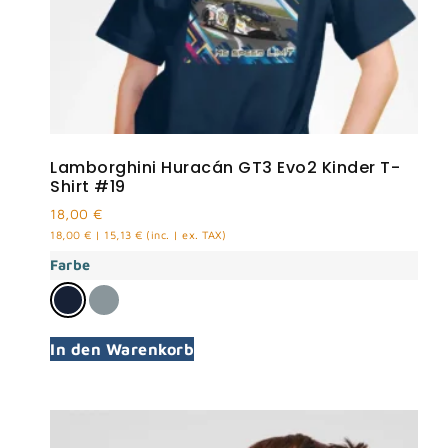
Lamborghini Huracán GT3 Evo2 Kinder T-
Shirt #19
18,00
€
18,00
€
|
15,13
€
(inc. | ex. TAX)
Farbe
In den Warenkorb