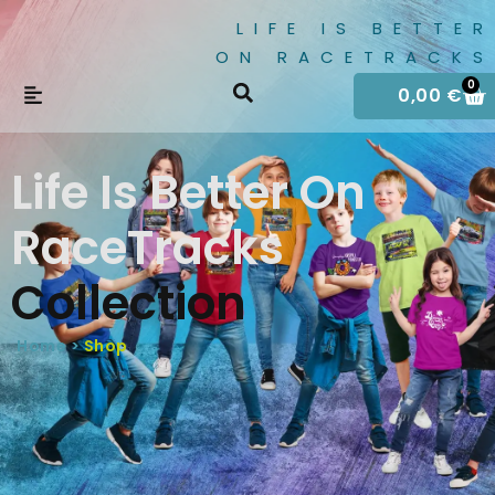
LIFE IS BETTER
ON RACETRACKS
0
0,00
€
Life Is Better On
RaceTracks
Collection
Home >
Shop