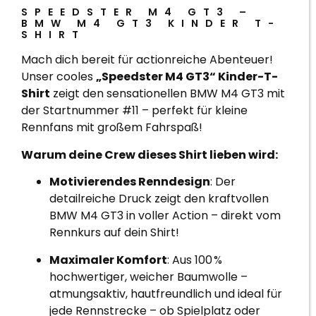
SPEEDSTER M4 GT3 –
BMW M4 GT3 KINDER T-
SHIRT
Mach dich bereit für actionreiche Abenteuer!
Unser cooles
„Speedster M4 GT3“ Kinder-T-
Shirt
zeigt den sensationellen BMW M4 GT3 mit
der Startnummer #11 – perfekt für kleine
Rennfans mit großem Fahrspaß!
Warum deine Crew dieses Shirt lieben wird:
Motivierendes Renndesign
: Der
detailreiche Druck zeigt den kraftvollen
BMW M4 GT3 in voller Action – direkt vom
Rennkurs auf dein Shirt!
Maximaler Komfort
: Aus 100 %
hochwertiger, weicher Baumwolle –
atmungsaktiv, hautfreundlich und ideal für
jede Rennstrecke – ob Spielplatz oder