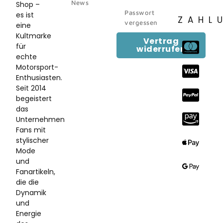
News
Shop –
Passwort
es ist
ZAHL
vergessen
eine
Kultmarke
Vertrag
für
widerrufen
echte
Motorsport-
Enthusiasten.
Seit 2014
begeistert
das
Unternehmen
Fans mit
stylischer
Mode
und
Fanartikeln,
die die
Dynamik
und
Energie