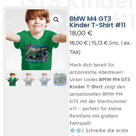
GT3 Kinder
T-Shirt #11
BMW M4 GT3
Kinder T-Shirt #11
18,00
€
18,00
€
|
15,13
€
(inc. | ex.
TAX)
Mach dich bereit für
actionreiche Abenteuer!
Unser cooles
BMW M4 GT3
Kinder T-Shirt
zeigt den
sensationellen BMW M4
GT3 mit der Startnummer
#11 – perfekt für kleine
Rennfans mit großem
Fahrspaß!
(
Schreibe die erste