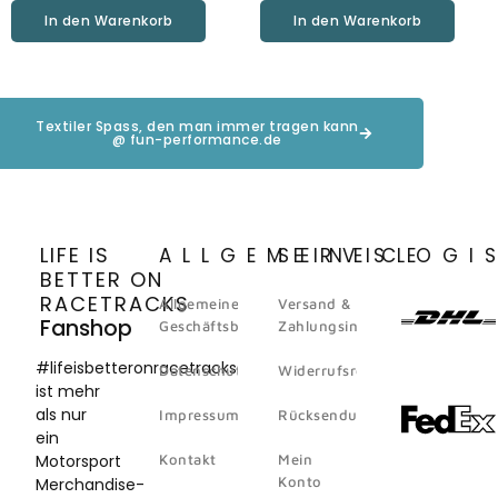
In den Warenkorb
In den Warenkorb
Textiler Spass, den man immer tragen kann
@ fun-performance.de
LIFE IS
ALLGEMEINES
SERVICE
LOGI
BETTER ON
RACETRACKS
Allgemeine
Versand &
Fanshop
Geschäftsbedingungen
Zahlungsinformation
#lifeisbetteronracetracks
Datenschutz
Widerrufsrecht
ist mehr
als nur
Impressum
Rücksendungen
ein
Motorsport
Kontakt
Mein
Konto
Merchandise-