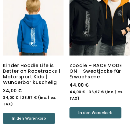
Kinder Hoodie Life is
Zoodie – RACE MODE
Better on Racetracks |
ON – Sweatjacke für
Motorsport Kids |
Erwachsene
Wunderbar kuschelig
44,00
€
34,00
€
44,00
€
|
36,97
€
(inc. | ex.
34,00
€
|
28,57
€
(inc. | ex.
TAX)
TAX)
In den Warenkorb
In den Warenkorb