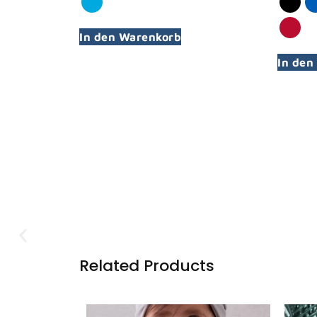
In den Warenkorb
In den
Related
Products
T-Shirts, Hoodies und