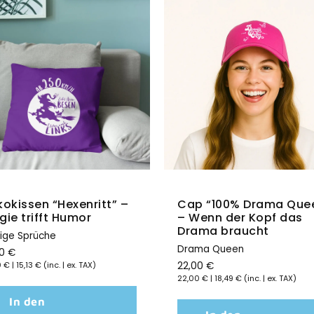
t sich alles um einzigartige Designs und markante 
kt für Motorsportbegeisterte und alle, die ihre Lei
Schnellansicht
Schnellansicht
okissen “Hexenritt” –
Cap “100% Drama Que
ie trifft Humor
– Wenn der Kopf das
Drama braucht
tige Sprüche
Drama Queen
00
€
0
€
|
15,13
€
(inc. | ex. TAX)
22,00
€
22,00
€
|
18,49
€
(inc. | ex. TAX)
In den