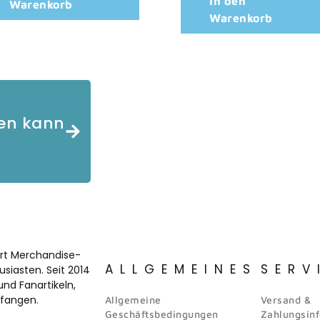
In den
Warenkorb
Warenkorb
gen kann
ort Merchandise-
ALLGEMEINES
SERV
siasten. Seit 2014
nd Fanartikeln,
nfangen.
Allgemeine
Versand &
Geschäftsbedingungen
Zahlungsin