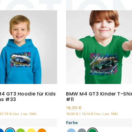
ECTIO
4 GT3 Hoodie für Kids
BMW M4 GT3 Kinder T-Shi
ns #33
#11
18,00
€
27,73
€
(inc. | ex. TAX)
18,00
€
|
15,13
€
(inc. | ex. TAX)
Farbe