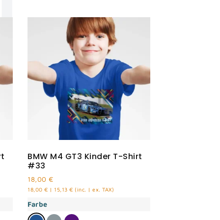
N
rt
BMW M4 GT3 Kinder T-Shirt
#33
18,00
€
18,00
€
|
15,13
€
(inc. | ex. TAX)
Farbe