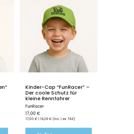
Sprüche, die Deinen Alltag mit Rennsport-
denschaft mit Stil und Selbstironie zeigen
Schnellansicht
Schne
en”
Kinder-Cap “FunRacer” –
T-Shirt B
Der coole Schutz für
Statemen
kleine Rennfahrer
Lustige Spr
FunRacer
24,00
€
17,00
€
24,00
€
|
20,1
17,00
€
|
14,29
€
(inc. | ex. TAX)
In de