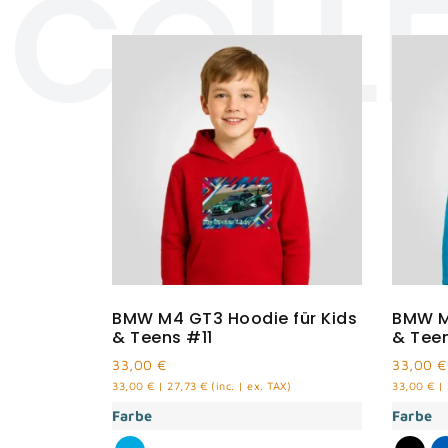
COLL
BMW M4 GT3 Hoodie für Kids
BMW M
& Teens #11
& Tee
33,00
€
33,00
€
33,00
€
|
27,73
€
(inc. | ex. TAX)
33,00
€
|
Farbe
Farbe