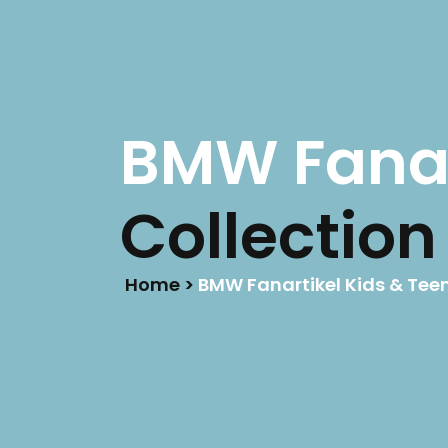
LIFE IS BETTER
ON RACETRACKS
HOME
BMW Fanar
Collection
Home >
BMW Fanartikel Kids & Tee