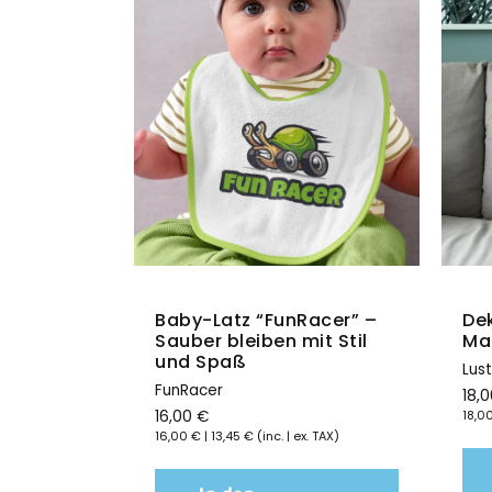
In der Kategorie „Textilien für Männer“ dreh
Vibes und einer Prise Humor aufpeppen. Perfe
wollen.
Hier klicken
cht
Schnellansicht
racán
Baby-Latz “FunRacer” –
Dek
 für Kids
Sauber bleiben mit Stil
Mag
und Spaß
Lus
FunRacer
18,
16,00
€
18,0
x. TAX)
16,00
€
|
13,45
€
(inc. | ex. TAX)