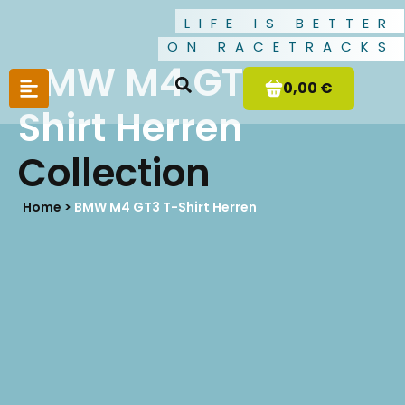
LIFE IS BETTER
ON RACETRACKS
BMW M4 GT3 T-
0,00 €
Shirt Herren
Collection
Home >
BMW M4 GT3 T-Shirt Herren