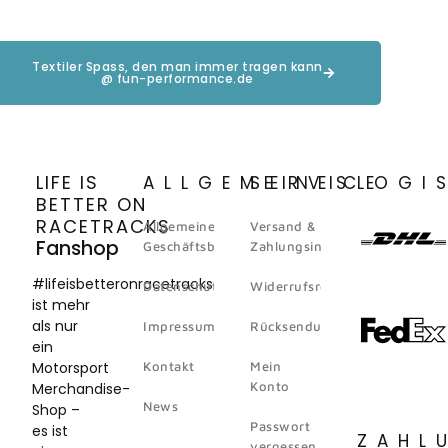
Textiler Spass, den man immer tragen kann
@ fun-performance.de
LIFE IS
ALLGEMEINES
SERVICE
LOGI
BETTER ON
RACETRACKS
Allgemeine
Versand &
Fanshop
Geschäftsbedingungen
Zahlungsinformation
#lifeisbetteronracetracks
Datenschutz
Widerrufsrecht
ist mehr
als nur
Impressum
Rücksendungen
ein
Motorsport
Kontakt
Mein
Konto
Merchandise-
News
Shop –
Passwort
es ist
ZAHL
vergessen