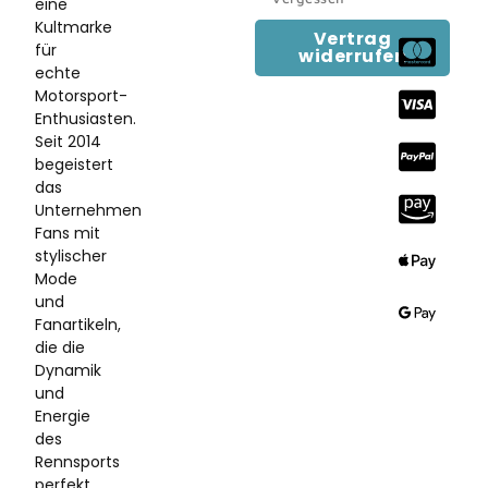
eine
Kultmarke
Vertrag
für
widerrufen
echte
Motorsport-
Enthusiasten.
Seit 2014
begeistert
das
Unternehmen
Fans mit
stylischer
Mode
und
Fanartikeln,
die die
Dynamik
und
Energie
des
Rennsports
perfekt