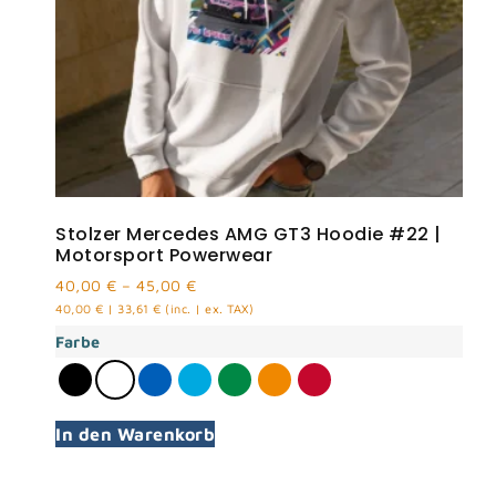
Stolzer Mercedes AMG GT3 Hoodie #22 |
Motorsport Powerwear
40,00
€
–
45,00
€
40,00
€
|
33,61
€
(inc. | ex. TAX)
Farbe
In den Warenkorb