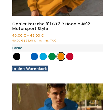
Cooler Porsche 911 GT3 R Hoodie #92 |
Motorsport Style
40,00
€
–
45,00
€
40,00
€
|
33,61
€
(inc. | ex. TAX)
Farbe
In den Warenkorb