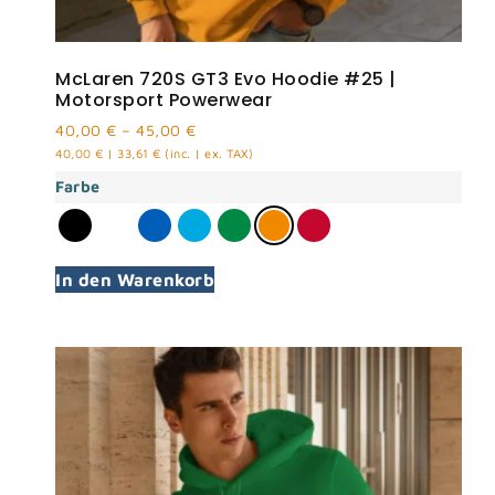
McLaren 720S GT3 Evo Hoodie #25 |
Motorsport Powerwear
40,00
€
–
45,00
€
40,00
€
|
33,61
€
(inc. | ex. TAX)
Farbe
In den Warenkorb