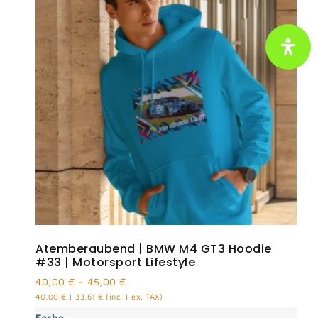
Atemberaubend | BMW M4 GT3 Hoodie
#33 | Motorsport Lifestyle
40,00
€
–
45,00
€
40,00
€
|
33,61
€
(inc. | ex. TAX)
Farbe