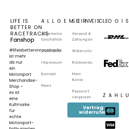
LIFE IS
ALLGEMEINES
SERVICE
LOGI
BETTER ON
RACETRACKS
Allgemeine
Versand &
Fanshop
Geschäftsbedingungen
Zahlungsinformation
#lifeisbetteronracetracks
Datenschutz
Widerrufsrecht
ist mehr
als nur
Impressum
Rücksendungen
ein
Motorsport
Kontakt
Mein
Konto
Merchandise-
News
Shop –
Passwort
es ist
ZAHL
vergessen
eine
Kultmarke
Vertrag
für
widerrufen
echte
Motorsport-
Enthusiasten.