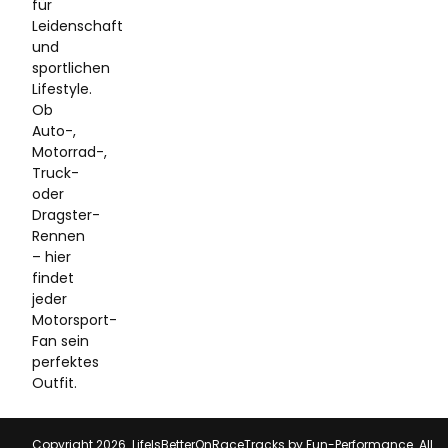
für
Leidenschaft
und
sportlichen
Lifestyle.
Ob
Auto-,
Motorrad-,
Truck-
oder
Dragster-
Rennen
– hier
findet
jeder
Motorsport-
Fan sein
perfektes
Outfit.
Copyright 2026. LifeIsBetterOnRaceTracks by Fun-Performance. All