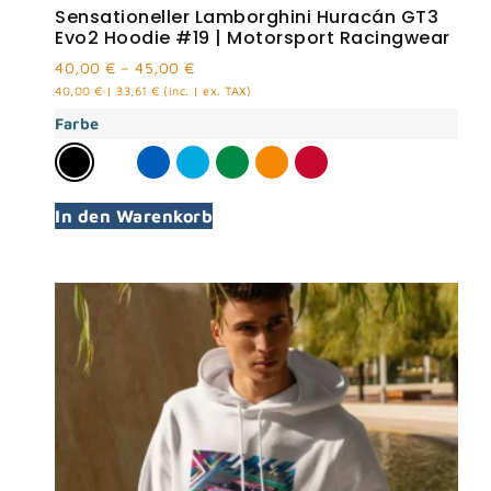
Sensationeller Lamborghini Huracán GT3
Evo2 Hoodie #19 | Motorsport Racingwear
40,00
€
–
45,00
€
40,00
€
|
33,61
€
(inc. | ex. TAX)
Farbe
In den Warenkorb