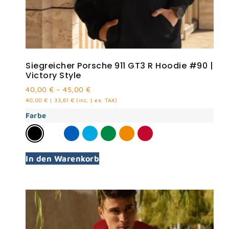
Siegreicher Porsche 911 GT3 R Hoodie #90 |
Victory Style
40,00
€
–
45,00
€
40,00
€
|
33,61
€
(inc. | ex. TAX)
Farbe
In den Warenkorb