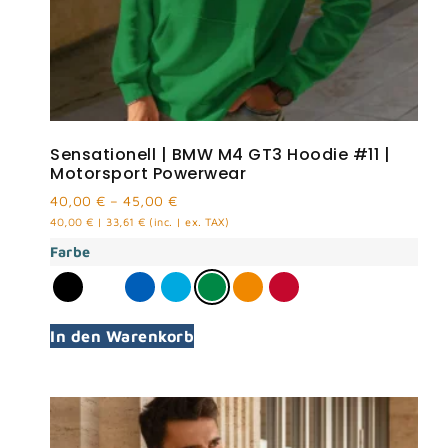
Sensationell | BMW M4 GT3 Hoodie #11 |
Motorsport Powerwear
40,00
€
–
45,00
€
40,00
€
|
33,61
€
(inc. | ex. TAX)
Farbe
In den Warenkorb