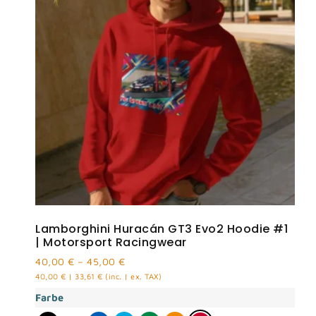
Lamborghini Huracán GT3 Evo2 Hoodie #1
| Motorsport Racingwear
40,00
€
–
45,00
€
40,00
€
|
33,61
€
(inc. | ex. TAX)
Farbe