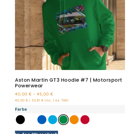
Aston Martin GT3 Hoodie #7 | Motorsport
Powerwear
40,00
€
–
45,00
€
40,00
€
|
33,61
€
(inc. | ex. TAX)
Farbe