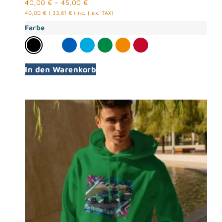
40,00
€
–
45,00
€
40,00
€
|
33,61
€
(inc. | ex. TAX)
Farbe
In den Warenkorb