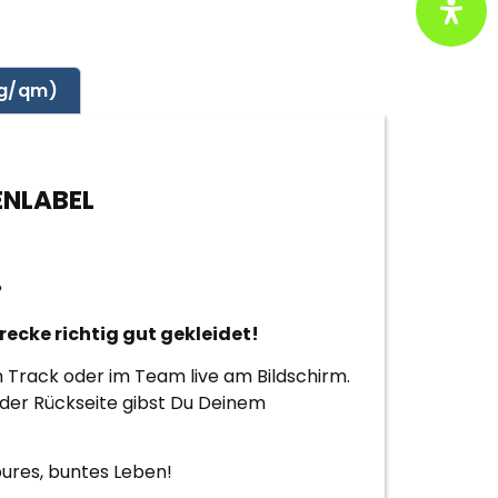
 g/qm)
ENLABEL
?
recke richtig gut gekleidet!
m Track oder im Team live am Bildschirm.
 der Rückseite gibst Du Deinem
ures, buntes Leben!