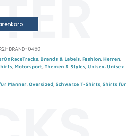
TTER
arenkorb
R21-BRAND-0450
,
,
,
,
terOnRaceTracks
Brands & Labels
Fashion
Herren
,
,
,
,
hirts
Motorsport
Themen & Styles
Unisex
Unisex
,
,
,
für Männer
Oversized
Schwarze T-Shirts
Shirts für
CKS