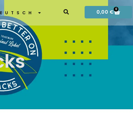
0
0,00
€
EUTSCH
cks