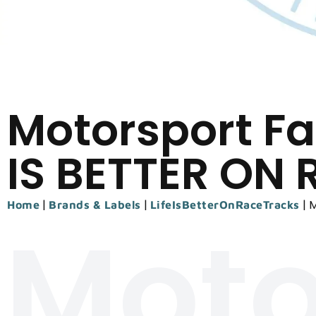
Motorsport Fa
IS BETTER ON
|
|
|
M
Home
Brands & Labels
LifeIsBetterOnRaceTracks
Moto