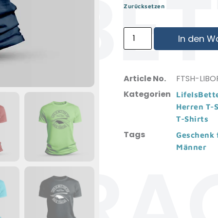
IS BE
Zurücksetzen
In den W
Article No.
FTSH-LIBO
Kategorien
LifeIsBet
Herren T-S
T-Shirts
Tags
Geschenk 
Männer
ETRA