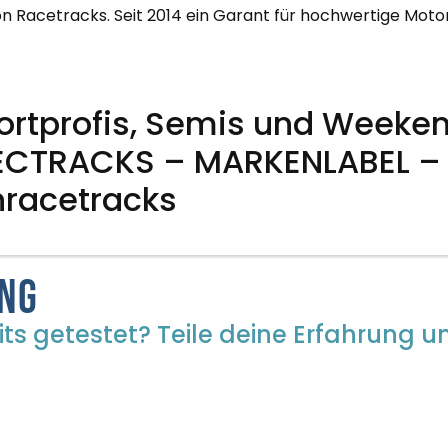
 on Racetracks. Seit 2014 ein Garant für hochwertige Mot
portprofis, Semis und Weeke
RAECTRACKS – MARKENLABEL 
onracetracks
ung
ts getestet? Teile deine Erfahrung un