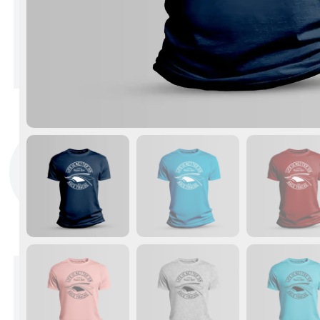
LIFE 
ON
RAC