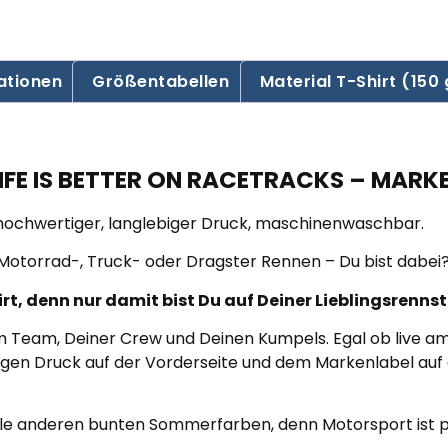
ationen
Größentabellen
Material T-Shirt (150
IFE IS BETTER ON RACETRACKS – MARK
, hochwertiger, langlebiger Druck, maschinenwaschbar.
, Motorrad-, Truck- oder Dragster Rennen – Du bist dabei
t, denn nur damit bist Du auf Deiner Lieblingsrennst
nem Team, Deiner Crew und Deinen Kumpels. Egal ob live a
igen Druck auf der Vorderseite und dem Markenlabel auf
alle anderen bunten Sommerfarben, denn Motorsport ist p