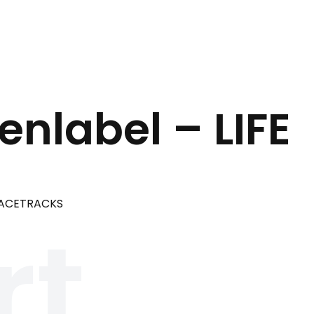
enlabel – LIFE
 RACETRACKS
rt