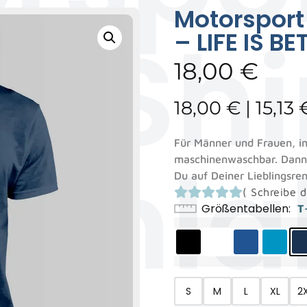
Motorsport
T-Shi
– LIFE IS 
18,00
€
18,00
€
|
15,13
Für Männer und Frauen, in
enla
maschinenwaschbar. Dann b
Du auf Deiner Lieblingsren
(
Schreibe d
Größentabellen
T
S
M
L
XL
2