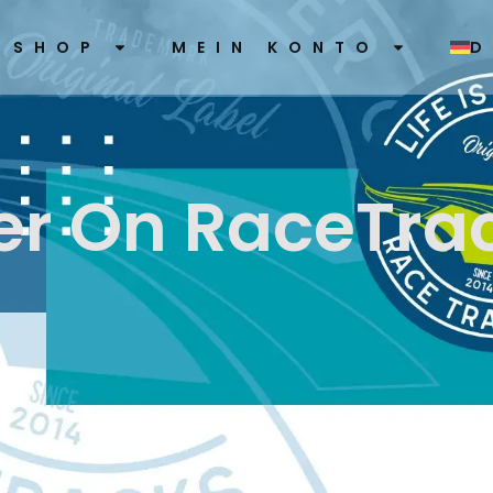
SHOP
MEIN KONTO
D
tter On RaceTra