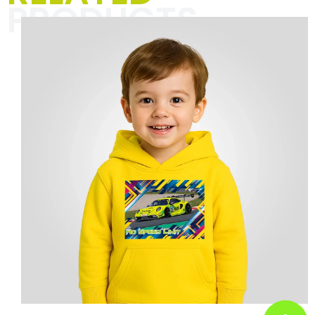
PRODUCTS
In der Kategorie „Textilien für
Männer“ dreht sich alles um
einzigartige Designs und markante
Sprüche, die Deinen Alltag mit
Rennsport-Vibes und einer Prise
Humor aufpeppen. Perfekt für
Motorsportbegeisterte und alle, die
ihre Leidenschaft mit Stil und
Selbstironie zeigen wollen.
Hier klicken