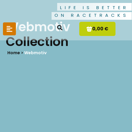
LIFE IS BETTER
ON RACETRACKS
Webmotiv
0,00 €
Collection
Home >
Webmotiv