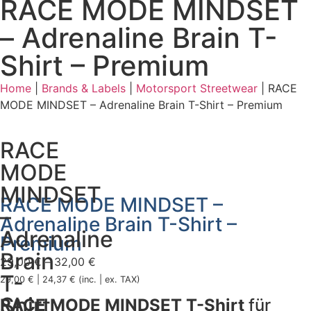
RACE MODE MINDSET
– Adrenaline Brain T-
Shirt – Premium
Home
|
Brands & Labels
|
Motorsport Streetwear
|
RACE
MODE MINDSET – Adrenaline Brain T-Shirt – Premium
RACE
MODE
MINDSET
RACE MODE MINDSET –
–
Adrenaline Brain T-Shirt –
Adrenaline
Premium
Brain
29,00
€
–
32,00
€
T-
29,00
€
|
24,37
€
(inc. | ex. TAX)
Shirt
RACE MODE MINDSET T-Shirt
für