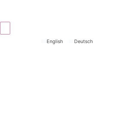
&
&
English
Deutsch
Labels
S
English
Deutsch