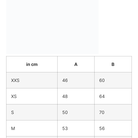
in cm
A
B
XXS
46
60
XS
48
64
S
50
70
M
53
56