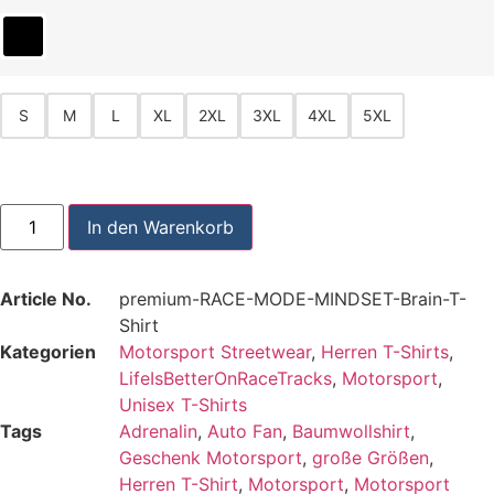
S
M
L
XL
2XL
3XL
4XL
5XL
In den Warenkorb
Article No.
premium-RACE-MODE-MINDSET-Brain-T-
Shirt
Kategorien
Motorsport Streetwear
,
Herren T-Shirts
,
LifeIsBetterOnRaceTracks
,
Motorsport
,
Unisex T-Shirts
Tags
Adrenalin
,
Auto Fan
,
Baumwollshirt
,
Geschenk Motorsport
,
große Größen
,
Herren T-Shirt
,
Motorsport
,
Motorsport