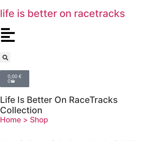
Inhalt
springen
life is better
on racetracks
0,00
€
0
Life Is Better On RaceTracks
Collection
Home >
Shop