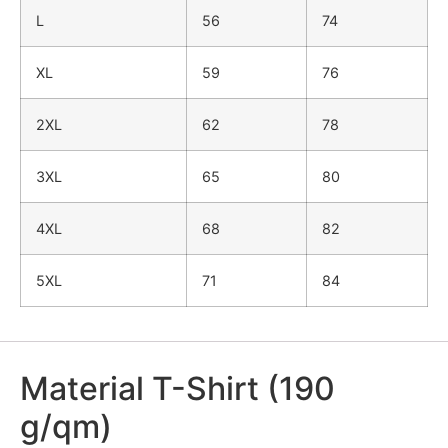
L
56
74
XL
59
76
2XL
62
78
3XL
65
80
4XL
68
82
5XL
71
84
Material T-Shirt (190
g/qm)