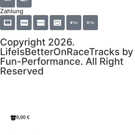
Zahlung
Copyright 2026.
LifeIsBetterOnRaceTracks by
Fun-Performance. All Right
Reserved
0,00 €
HOME
Shop
Brands
T