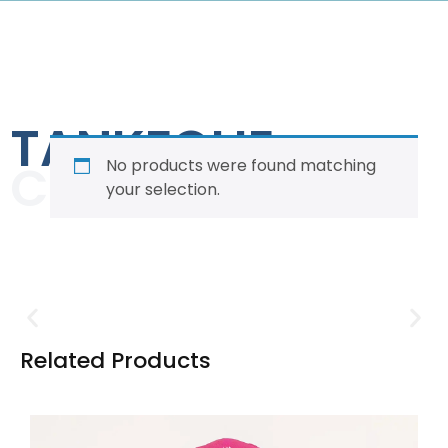
TANKFOLIE
COLLECTION
No products were found matching
your selection.
Related
Products
T-Shirts, Hoodies und Jacken
für Männer
In der Kategorie „Textilien für Männer“ dreht sich