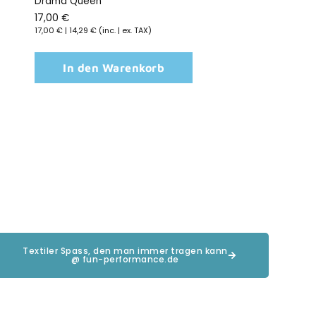
Drama Queen
17,00
€
17,00
€
|
14,29
€
(inc. | ex. TAX)
In den Warenkorb
Textiler Spass, den man immer tragen kann
@ fun-performance.de