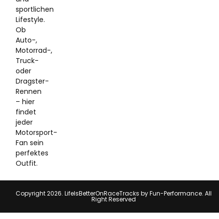
sportlichen
Lifestyle.
Ob
Auto-,
Motorrad-,
Truck-
oder
Dragster-
Rennen
– hier
findet
jeder
Motorsport-
Fan sein
perfektes
Outfit.
Copyright 2026. LifeIsBetterOnRaceTracks by Fun-Performance. All
Right Reserved