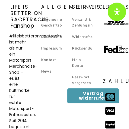
LIFE IS
ALLGEMEINES
SERVICE
LOGI
BETTER ON
RACETRACKS
Allgemeine
Versand &
Fanshop
Geschäftsbedingungen
Zahlungsinformation
#lifeisbetteronracetracks
Datenschutz
Widerrufsrecht
ist mehr
als nur
Impressum
Rücksendungen
ein
Motorsport
Kontakt
Mein
Konto
Merchandise-
News
Shop –
Passwort
es ist
ZAHL
vergessen
eine
Kultmarke
Vertrag
für
widerrufen
echte
Motorsport-
Enthusiasten.
Seit 2014
begeistert