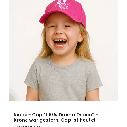
alles um einzigartige Designs und markante Sprüche,
die Deinen Alltag mit Rennsport-Vibes und einer Prise
Humor aufpeppen. Perfekt für Motorsportbegeisterte
und alle, die ihre Leidenschaft mit Stil und
Selbstironie zeigen wollen.
Hier klicken
Kinder-Cap “100% Drama Queen” –
Krone war gestern, Cap ist heute!