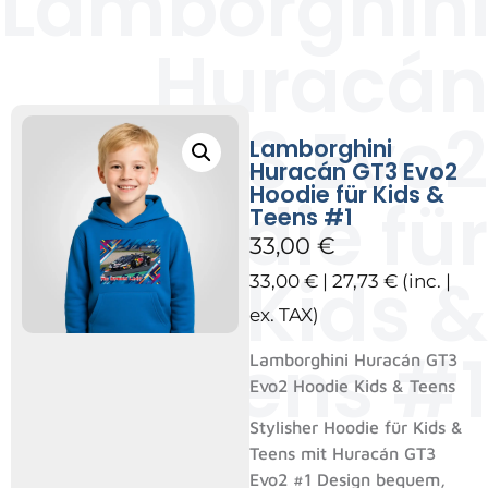
Lamborghin
Huracán
GT3 Evo2
Lamborghini
Huracán GT3 Evo2
Hoodie für Kids &
Hoodie für
Teens #1
33,00
€
Kids &
33,00
€
|
27,73
€
(inc. |
ex. TAX)
Teens #1
Lamborghini Huracán GT3
Evo2 Hoodie Kids & Teens
Stylisher Hoodie für Kids &
Teens mit Huracán GT3
Evo2 #1 Design bequem,