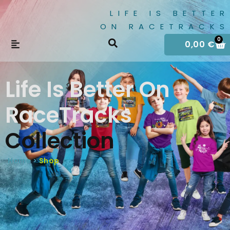
LIFE IS BETTER
ON RACETRACKS
0
0,00
€
Life Is Better On
RaceTracks
Collection
Home >
Shop