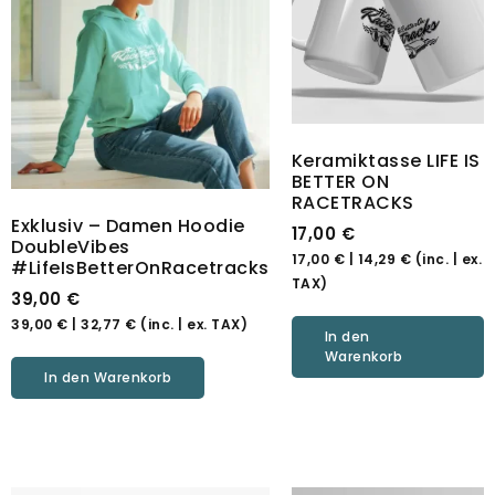
Keramiktasse LIFE IS
BETTER ON
RACETRACKS
Exklusiv – Damen Hoodie
17,00
€
DoubleVibes
17,00
€
|
14,29
€
(inc. | ex.
#LifeIsBetterOnRacetracks
TAX)
39,00
€
39,00
€
|
32,77
€
(inc. | ex. TAX)
In den
Warenkorb
In den Warenkorb