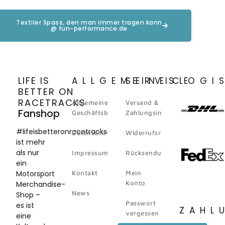
Textiler Spass, den man immer tragen kann
@ fun-performance.de
LIFE IS
ALLGEMEINES
SERVICE
LOGI
BETTER ON
RACETRACKS
Allgemeine
Versand &
Fanshop
Geschäftsbedingungen
Zahlungsinformation
#lifeisbetteronracetracks
Datenschutz
Widerrufsrecht
ist mehr
als nur
Impressum
Rücksendungen
ein
Motorsport
Kontakt
Mein
Konto
Merchandise-
News
Shop –
Passwort
es ist
ZAHL
vergessen
eine