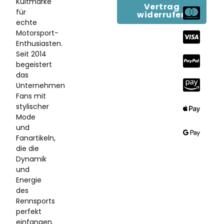
Kultmarke
Vertrag
für
widerrufen
echte
Motorsport-
Enthusiasten.
Seit 2014
begeistert
das
Unternehmen
Fans mit
stylischer
Mode
und
Fanartikeln,
die die
Dynamik
und
Energie
des
Rennsports
perfekt
einfangen.