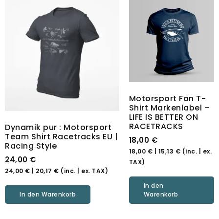
Motorsport Fan T-
Shirt Markenlabel –
LIFE IS BETTER ON
RACETRACKS
Dynamik pur : Motorsport
Team Shirt Racetracks EU |
18,00
€
Racing Style
18,00
€
|
15,13
€
(inc. | ex.
24,00
€
TAX)
24,00
€
|
20,17
€
(inc. | ex. TAX)
In den
In den Warenkorb
Warenkorb