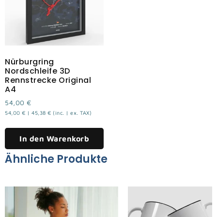
Nürburgring
Nordschleife 3D
Rennstrecke Original
A4
54,00
€
54,00
€
|
45,38
€
(inc. | ex. TAX)
In den Warenkorb
Ähnliche Produkte