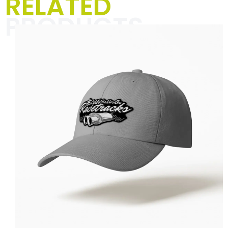
RELATED
PRODUCTS
In der Kategorie „Textilien für
Männer“ dreht sich alles um
einzigartige Designs und markante
Sprüche, die Deinen Alltag mit
Rennsport-Vibes und einer Prise
Humor aufpeppen. Perfekt für
Motorsportbegeisterte und alle, die
ihre Leidenschaft mit Stil und
Selbstironie zeigen wollen.
Hier klicken