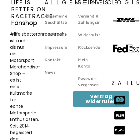
LIFE IS
ALLGEMEINES
SERVICE
LOGI
BETTER ON
RACETRACKS
Allgemeine
Versand &
Fanshop
Geschäftsbedingungen
Zahlungsinformation
#lifeisbetteronracetracks
Datenschutz
Widerrufsrecht
ist mehr
als nur
Impressum
Rücksendungen
ein
Motorsport
Kontakt
Mein
Konto
Merchandise-
News
Shop –
Passwort
es ist
ZAHL
vergessen
eine
Kultmarke
Vertrag
für
widerrufen
echte
Motorsport-
Enthusiasten.
Seit 2014
begeistert
das