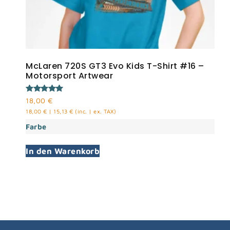
McLaren 720S GT3 Evo Kids T-Shirt #16 –
Motorsport Artwear
Bewertet
18,00
€
mit
18,00
€
|
15,13
€
(inc. | ex. TAX)
5.00
von 5
Farbe
In den Warenkorb