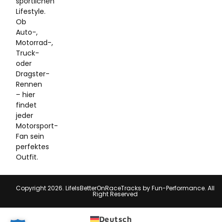
sportlichen
Lifestyle.
Ob
Auto-,
Motorrad-,
Truck-
oder
Dragster-
Rennen
– hier
findet
jeder
Motorsport-
Fan sein
perfektes
Outfit.
Copyright 2026. LifeIsBetterOnRaceTracks by Fun-Performance. All
Right Reserved
Deutsch