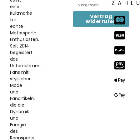
es ist
ZAHL
vergessen
eine
Kultmarke
Vertrag
für
widerrufen
echte
Motorsport-
Enthusiasten.
Seit 2014
begeistert
das
Unternehmen
Fans mit
stylischer
Mode
und
Fanartikeln,
die die
Dynamik
und
Energie
des
Rennsports