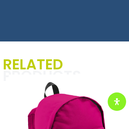
T-Shirts, Hoodies und
RELATED
Jacken für Männer
PRODUCTS
In der Kategorie „Textilien für
Männer“ dreht sich alles um
einzigartige Designs und markante
Sprüche, die Deinen Alltag mit
Rennsport-Vibes und einer Prise
Humor aufpeppen. Perfekt für
Motorsportbegeisterte und alle, die
ihre Leidenschaft mit Stil und
Selbstironie zeigen wollen.