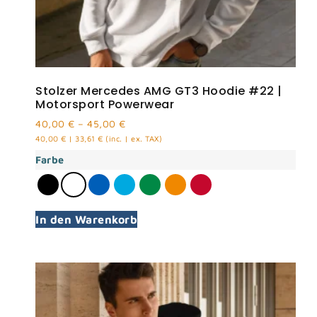
Stolzer Mercedes AMG GT3 Hoodie #22 |
Motorsport Powerwear
40,00
€
–
45,00
€
40,00
€
|
33,61
€
(inc. | ex. TAX)
Farbe
In den Warenkorb