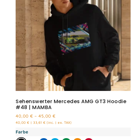
Sehenswerter Mercedes AMG GT3 Hoodie
#48 | MAMBA
40,00
€
–
45,00
€
40,00
€
|
33,61
€
(inc. | ex. TAX)
Farbe