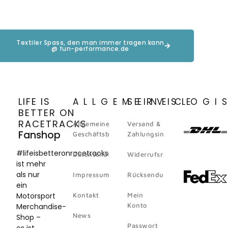
Textiler Spass, den man immer tragen kann
@ fun-performance.de
LIFE IS
ALLGEMEINES
SERVICE
LOGI
BETTER ON
RACETRACKS
Allgemeine
Versand &
Fanshop
Geschäftsbedingungen
Zahlungsinformation
#lifeisbetteronracetracks
Datenschutz
Widerrufsrecht
ist mehr
als nur
Impressum
Rücksendungen
ein
Motorsport
Kontakt
Mein
Konto
Merchandise-
News
Shop –
Passwort