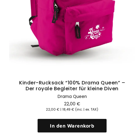
Hier klicken
Kinder-Rucksack “100% Drama Queen” –
Der royale Begleiter für kleine Diven
Drama Queen
22,00
€
22,00
€
|
18,49
€
(inc. | ex. TAX)
In den Warenkorb