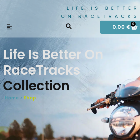
LIFE IS BETTER
ON RACETRACKS
0
0,00
€
Life Is Better On
RaceTracks
Collection
Home >
Shop