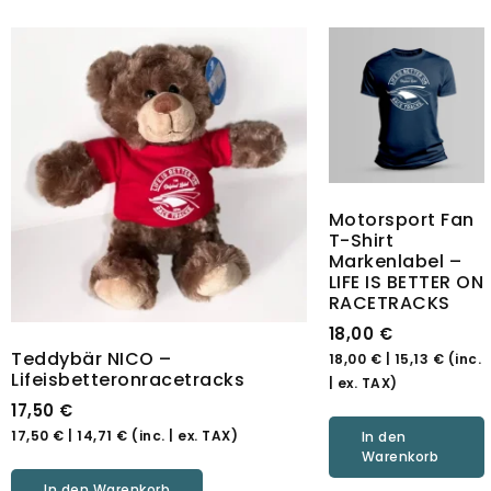
Motorsport Fan
T-Shirt
Markenlabel –
LIFE IS BETTER ON
RACETRACKS
18,00
€
Teddybär NICO –
18,00
€
|
15,13
€
(inc.
Lifeisbetteronracetracks
| ex. TAX)
17,50
€
17,50
€
|
14,71
€
(inc. | ex. TAX)
In den
Warenkorb
In den Warenkorb