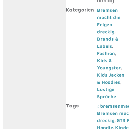
dreckig
Kategorien
Bremsen
macht die
Felgen
,
dreckig
Brands &
,
Labels
,
Fashion
Kids &
,
Youngster
Kids Jacken
,
& Hoodies
Lustige
Sprüche
Tags
#bremsenmac
Bremsen mach
,
dreckig
GT3 
,
Hoodie
Kinde