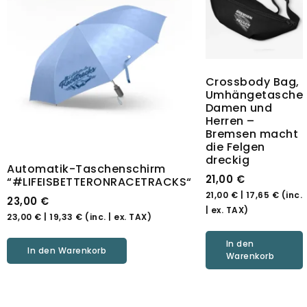
Crossbody Bag,
Umhängetasche
Damen und
Herren –
Bremsen macht
die Felgen
dreckig
Automatik-Taschenschirm
21,00
€
“#LIFEISBETTERONRACETRACKS“
21,00
€
|
17,65
€
(inc.
23,00
€
| ex. TAX)
23,00
€
|
19,33
€
(inc. | ex. TAX)
In den
In den Warenkorb
Warenkorb