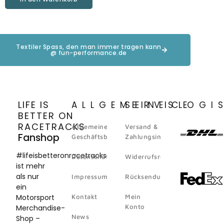
Textiler Spass, den man immer tragen kann
@ fun-performance.de
LIFE IS
ALLGEMEINES
SERVICE
LOGI
BETTER ON
RACETRACKS
Allgemeine
Versand &
Fanshop
Geschäftsbedingungen
Zahlungsinformation
#lifeisbetteronracetracks
Datenschutz
Widerrufsrecht
ist mehr
als nur
Impressum
Rücksendungen
ein
Motorsport
Kontakt
Mein
Konto
Merchandise-
News
Shop –