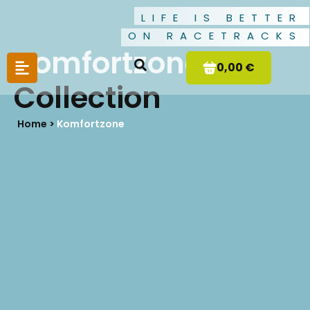
LIFE IS BETTER
ON RACETRACKS
Komfortzone
0,00 €
Collection
Home >
Komfortzone