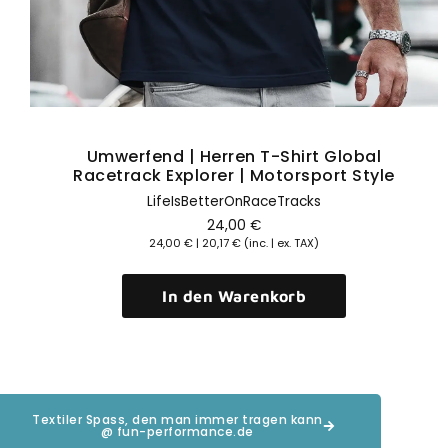
Umwerfend | Herren T-Shirt Global
Racetrack Explorer | Motorsport Style
LifeIsBetterOnRaceTracks
24,00
€
24,00
€
|
20,17
€
(inc. | ex. TAX)
In den Warenkorb
Textiler Spass, den man immer tragen kann
@ fun-performance.de