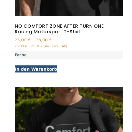
NO COMFORT ZONE AFTER TURN ONE –
Racing Motorsport T-Shirt
25,00
€
–
28,00
€
25,00
€
|
21,01
€
(inc. | ex. TAX)
Farbe
In den Warenkorb