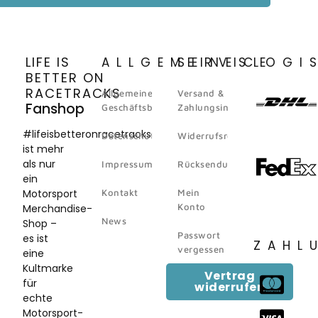
LIFE IS
ALLGEMEINES
SERVICE
LOGI
BETTER ON
RACETRACKS
Allgemeine
Versand &
Fanshop
Geschäftsbedingungen
Zahlungsinformation
#lifeisbetteronracetracks
Datenschutz
Widerrufsrecht
ist mehr
als nur
Impressum
Rücksendungen
ein
Motorsport
Kontakt
Mein
Konto
Merchandise-
News
Shop –
Passwort
es ist
ZAHL
vergessen
eine
Kultmarke
Vertrag
für
widerrufen
echte
Motorsport-