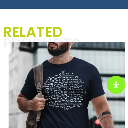
T-Shirts, Hoodies und
RELATED
Jacken für Männer
PRODUCTS
In der Kategorie „Textilien für
Männer“ dreht sich alles um
einzigartige Designs und markante
Sprüche, die Deinen Alltag mit
Rennsport-Vibes und einer Prise
Humor aufpeppen. Perfekt für
Motorsportbegeisterte und alle, die
ihre Leidenschaft mit Stil und
Selbstironie zeigen wollen.
Hier klicken