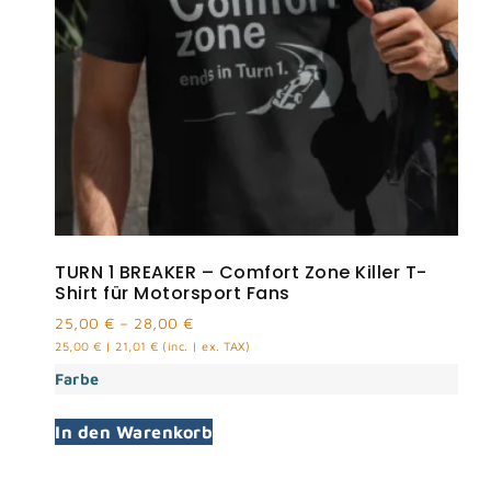
TURN 1 BREAKER – Comfort Zone Killer T-
Shirt für Motorsport Fans
25,00
€
–
28,00
€
25,00
€
|
21,01
€
(inc. | ex. TAX)
Farbe
In den Warenkorb