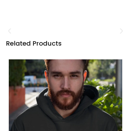
Related
Products
T-Shirts, Hoodies und Jacken
für Männer
In der Kategorie „Textilien für Männer“ dreht sich
alles um einzigartige Designs und markante Sprüche,
die Deinen Alltag mit Rennsport-Vibes und einer Prise
Humor aufpeppen. Perfekt für Motorsportbegeisterte
und alle, die ihre Leidenschaft mit Stil und
Selbstironie zeigen wollen.
Hier klicken