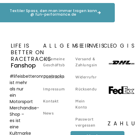
Textiler Spass, den man immer tragen kann
@ fun-performance.de
LIFE IS
ALLGEMEINES
SERVICE
LOGI
BETTER ON
RACETRACKS
Allgemeine
Versand &
Fanshop
Geschäftsbedingungen
Zahlungsinformation
#lifeisbetteronracetracks
Datenschutz
Widerrufsrecht
ist mehr
als nur
Impressum
Rücksendungen
ein
Motorsport
Kontakt
Mein
Konto
Merchandise-
News
Shop –
Passwort
es ist
ZAHL
vergessen
eine
Kultmarke