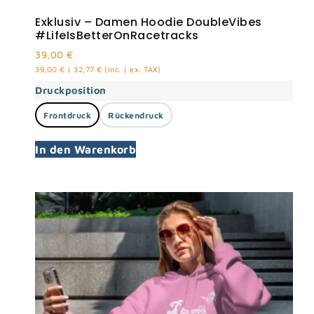
Exklusiv – Damen Hoodie DoubleVibes
#LifeIsBetterOnRacetracks
39,00
€
39,00
€
|
32,77
€
(inc. | ex. TAX)
Druckposition
Frontdruck
Rückendruck
In den Warenkorb