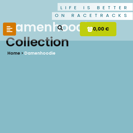
LIFE IS BETTER
ON RACETRACKS
Damenhoodie
0,00 €
Collection
Home >
Damenhoodie