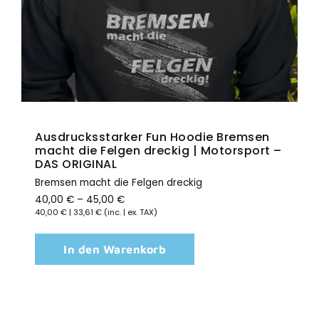
Ausdrucksstarker Fun Hoodie Bremsen
macht die Felgen dreckig | Motorsport –
DAS ORIGINAL
Bremsen macht die Felgen dreckig
40,00
€
–
45,00
€
40,00
€
|
33,61
€
(inc. | ex. TAX)
In den Warenkorb