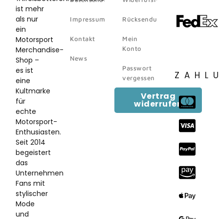
ist mehr
als nur
Impressum
Rücksendungen
ein
Motorsport
Kontakt
Mein
Konto
Merchandise-
News
Shop –
Passwort
es ist
ZAHL
vergessen
eine
Kultmarke
Vertrag
für
widerrufen
echte
Motorsport-
Enthusiasten.
Seit 2014
begeistert
das
Unternehmen
Fans mit
stylischer
Mode
und