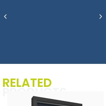
T-Shirts, Hoodies und
RELATED
Jacken für Männer
PRODUCTS
In der Kategorie „Textilien für
Männer“ dreht sich alles um
einzigartige Designs und markante
Sprüche, die Deinen Alltag mit