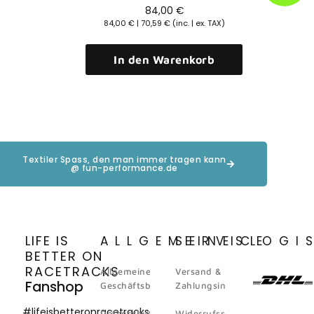
84,00
€
84,00
€
|
70,59
€
(inc. | ex. TAX)
In den Warenkorb
Textiler Spass, den man immer tragen kann
@ fun-performance.de
LIFE IS
ALLGEMEINES
SERVICE
LOGI
BETTER ON
RACETRACKS
Allgemeine
Versand &
Fanshop
Geschäftsbedingungen
Zahlungsinformation
#lifeisbetteronracetracks
Datenschutz
Widerrufsrecht