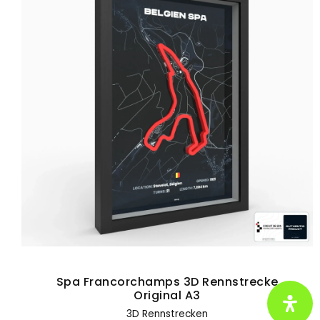
Rennsport-Vibes und einer Prise
Humor aufpeppen. Perfekt für
Motorsportbegeisterte und alle, die
ihre Leidenschaft mit Stil und
Selbstironie zeigen wollen.
Hier klicken
Spa Francorchamps 3D Rennstrecke
Original A3
3D Rennstrecken