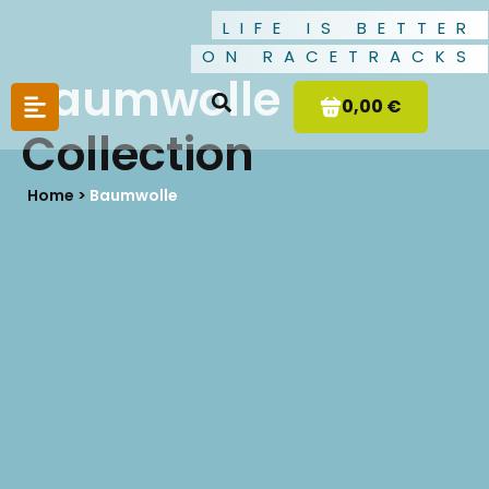
LIFE IS BETTER
ON RACETRACKS
Baumwolle
0,00 €
Collection
Home >
Baumwolle