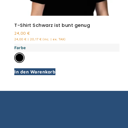
T-Shirt Schwarz ist bunt genug
24,00
€
24,00
€
|
20,17
€
(inc. | ex. TAX)
Farbe
In den Warenkorb