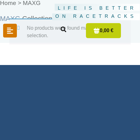
Home >
MAXG
LIFE IS BETTER
ON RACETRACKS
MAXG
Collection
No products were found matching your
0,00 €
selection.