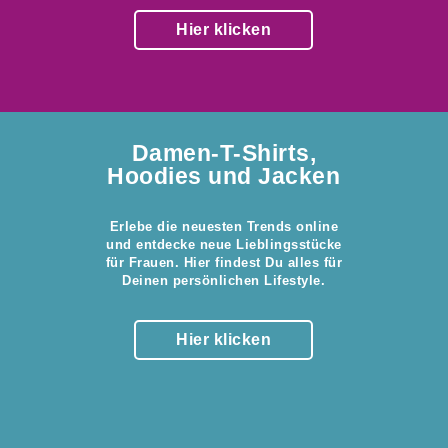
Hier klicken
Damen-T-Shirts,
Hoodies und Jacken
Erlebe die neuesten Trends online
und entdecke neue Lieblingsstücke
für Frauen. Hier findest Du alles für
Deinen persönlichen Lifestyle.
Hier klicken