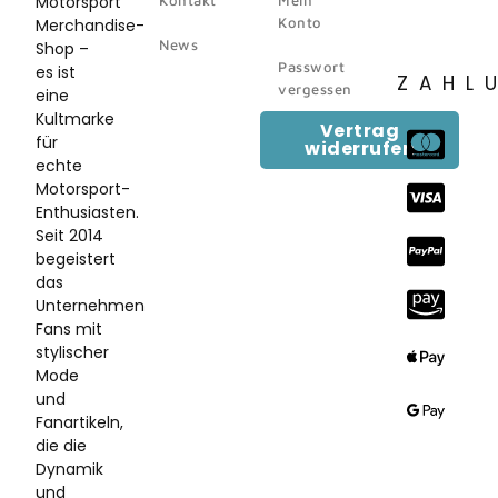
Motorsport
Konto
Merchandise-
News
Shop –
Passwort
es ist
ZAHL
vergessen
eine
Kultmarke
Vertrag
für
widerrufen
echte
Motorsport-
Enthusiasten.
Seit 2014
begeistert
das
Unternehmen
Fans mit
stylischer
Mode
und
Fanartikeln,
die die
Dynamik
und