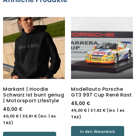
Markant | Hoodie
Modellauto Porsche
Schwarz ist bunt genug
GT3 997 Cup René Rast
| Motorsport Lifestyle
45,00
€
40,00
€
45,00
€
|
37,82
€
(inc. | ex.
40,00
€
|
33,61
€
(inc. | ex.
TAX)
TAX)
In den Warenkorb