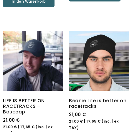
In den Warenkorb
LIFE IS BETTER ON
Beanie Life is better on
RACETRACKS –
racetracks
Basecap
21,00
€
21,00
€
21,00
€
|
17,65
€
(inc. | ex.
21,00
€
|
17,65
€
(inc. | ex.
TAX)