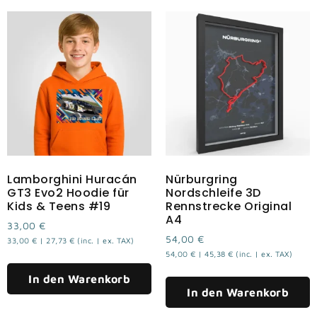
Lamborghini Huracán
Nürburgring
GT3 Evo2 Hoodie für
Nordschleife 3D
Kids & Teens #19
Rennstrecke Original
A4
33,00
€
54,00
€
33,00
€
|
27,73
€
(inc. | ex. TAX)
54,00
€
|
45,38
€
(inc. | ex. TAX)
In den Warenkorb
In den Warenkorb