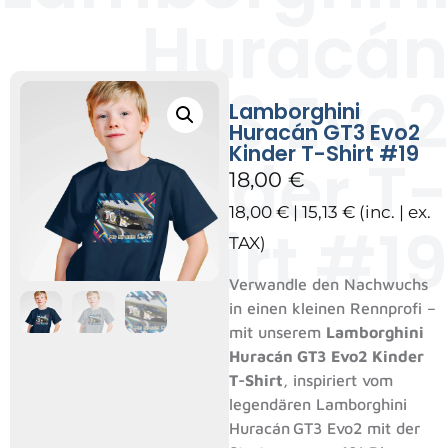
Huracán
GT3 Evo2
Lamborghini
Huracán GT3 Evo2
Kinder T-Shirt #19
Kinder T-
18,00
€
18,00
€
|
15,13
€
(inc. | ex.
Shirt #19
TAX)
Verwandle den Nachwuchs
in einen kleinen Rennprofi –
mit unserem
Lamborghini
Huracán GT3 Evo2 Kinder
T-Shirt
, inspiriert vom
legendären Lamborghini
Huracán GT3 Evo2 mit der