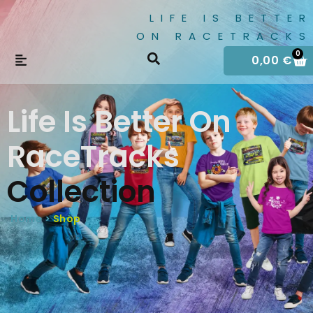
LIFE IS BETTER
ON RACETRACKS
0
0,00
€
Life Is Better On
RaceTracks
Collection
Home >
Shop