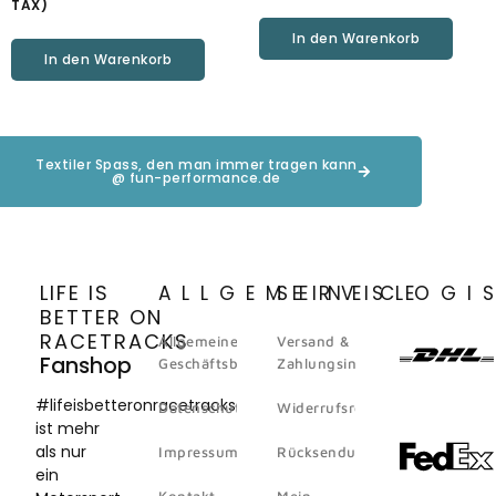
TAX)
In den Warenkorb
In den Warenkorb
Textiler Spass, den man immer tragen kann
@ fun-performance.de
LIFE IS
ALLGEMEINES
SERVICE
LOGI
BETTER ON
RACETRACKS
Allgemeine
Versand &
Fanshop
Geschäftsbedingungen
Zahlungsinformation
#lifeisbetteronracetracks
Datenschutz
Widerrufsrecht
ist mehr
als nur
Impressum
Rücksendungen
ein
Kontakt
Mein