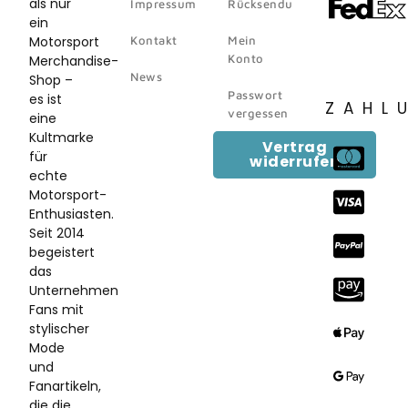
als nur
Impressum
Rücksendungen
ein
Motorsport
Kontakt
Mein
Konto
Merchandise-
News
Shop –
Passwort
es ist
ZAHL
vergessen
eine
Kultmarke
Vertrag
für
widerrufen
echte
Motorsport-
Enthusiasten.
Seit 2014
begeistert
das
Unternehmen
Fans mit
stylischer
Mode
und
Fanartikeln,
die die