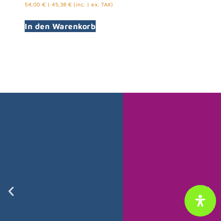
54,00
€
|
45,38
€
(inc. | ex. TAX)
In den Warenkorb