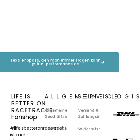
Textiler Spass, den man immer tragen kann
@ fun-performance.de
LIFE IS
ALLGEMEINES
SERVICE
LOGI
BETTER ON
RACETRACKS
Allgemeine
Versand &
Fanshop
Geschäftsbedingungen
Zahlungsinformation
#lifeisbetteronracetracks
Datenschutz
Widerrufsrecht
ist mehr