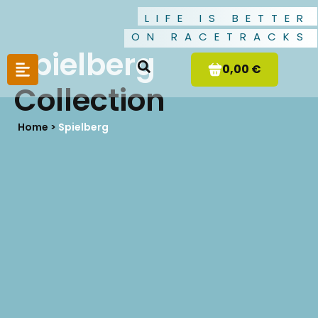
LIFE IS BETTER
ON RACETRACKS
Spielberg
0,00 €
Collection
Home >
Spielberg