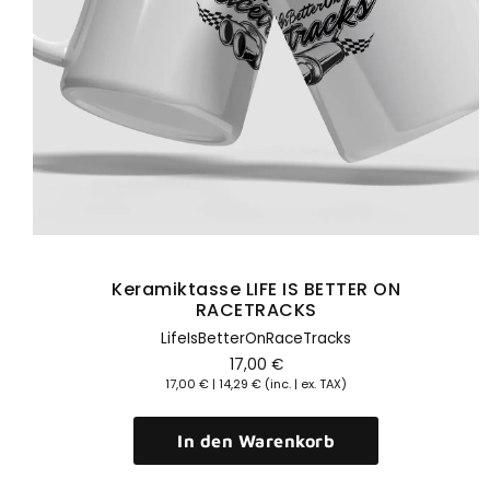
Erlebe die neuesten Trends online
und entdecke neue Lieblingsstücke
für Frauen. Hier findest Du alles für
Deinen persönlichen Lifestyle.
Hier klicken
Keramiktasse LIFE IS BETTER ON
RACETRACKS
LifeIsBetterOnRaceTracks
17,00
€
17,00
€
|
14,29
€
(inc. | ex. TAX)
In den Warenkorb