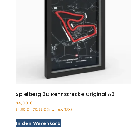
Spielberg 3D Rennstrecke Original A3
84,00
€
84,00
€
|
70,59
€
(inc. | ex. TAX)
In den Warenkorb