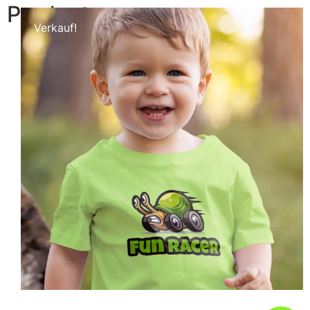
Products
In der Kategorie „Textilien für Männer“
dreht sich alles um einzigartige Designs
Verkauf!
und markante Sprüche, die Deinen Alltag
mit Rennsport-Vibes und einer Prise
Humor aufpeppen. Perfekt für
Motorsportbegeisterte und alle, die ihre
Leidenschaft mit Stil und Selbstironie
zeigen wollen.
Hier klicken