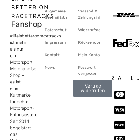
BETTER ON
Allgemeine
Versand &
RACETRACKS
Geschäftsbedingungen
Zahlungsinformation
Fanshop
Datenschutz
Widerrufsrecht
#lifeisbetteronracetracks
ist mehr
Impressum
Rücksendungen
als nur
Kontakt
Mein Konto
ein
Motorsport
News
Passwort
Merchandise-
vergessen
Shop –
ZAHL
es ist
Vertrag
eine
widerrufen
Kultmarke
für echte
Motorsport-
Enthusiasten.
Seit 2014
begeistert
das