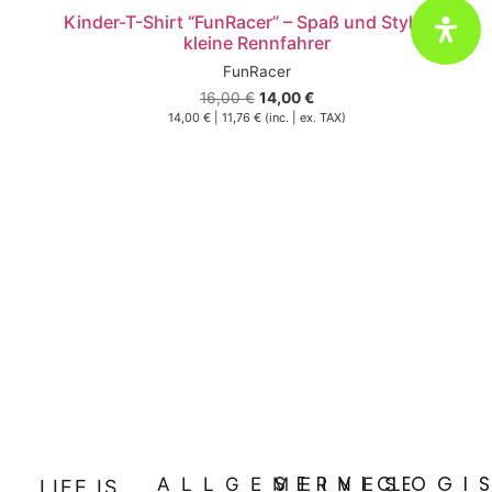
Kinder-T-Shirt “FunRacer” – Spaß und Style für
kleine Rennfahrer
FunRacer
16,00
€
14,00
€
14,00
€
|
11,76
€
(inc. | ex. TAX)
In den Warenkorb
Textiler Spass, den man immer tragen kann
@ fun-performance.de
SERVICE
LOGI
ALLGEMEINES
LIFE IS