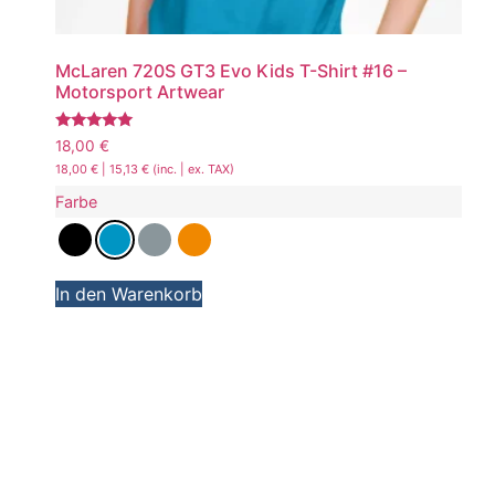
McLaren 720S GT3 Evo Kids T-Shirt #16 –
Motorsport Artwear
Bewertet
18,00
€
mit
18,00
€
|
15,13
€
(inc. | ex. TAX)
5.00
von 5
Farbe
In den Warenkorb