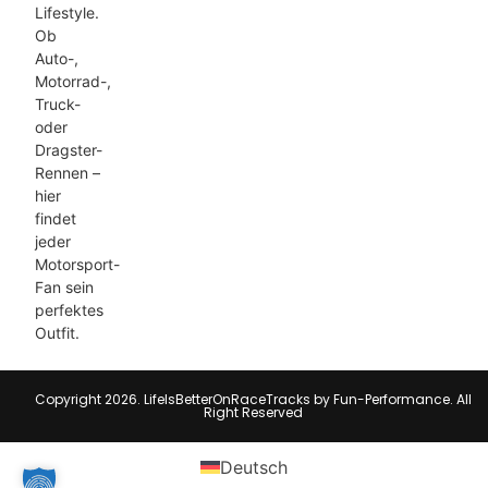
Lifestyle.
Ob
Auto-,
Motorrad-,
Truck-
oder
Dragster-
Rennen –
hier
findet
jeder
Motorsport-
Fan sein
perfektes
Outfit.
Copyright 2026. LifeIsBetterOnRaceTracks by Fun-Performance. All
Right Reserved
Deutsch