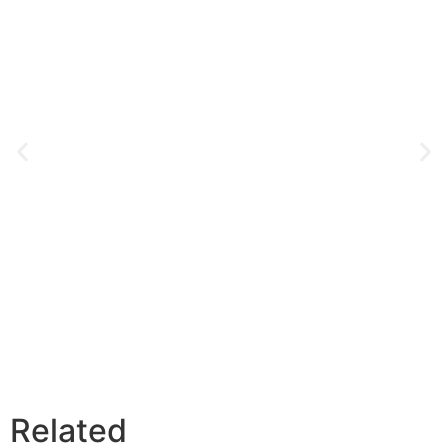
T-Shirts, Hoodies und
Jacken für Männer
Related