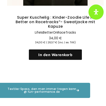
Super Kuschelig : Kinder-Zoodie Life is
Better on Racetracks”- Sweatjacke mit
Kapuze
LifeIsBetterOnRaceTracks
34,00
€
34,00
€
|
28,57
€
(inc. | ex. TAX)
In den Warenkorb
Textiler Spass, den man immer tragen kann
@ fun-performance.de