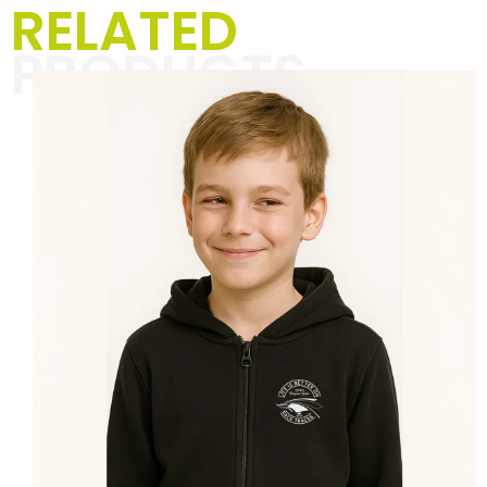
RELATED
Jacken für Männer
PRODUCTS
In der Kategorie „Textilien für
Männer“ dreht sich alles um
einzigartige Designs und markante
Sprüche, die Deinen Alltag mit
Rennsport-Vibes und einer Prise
Humor aufpeppen. Perfekt für
Motorsportbegeisterte und alle, die
ihre Leidenschaft mit Stil und
Selbstironie zeigen wollen.
Hier klicken