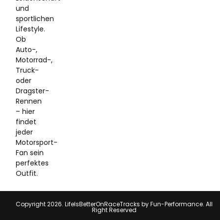
und
sportlichen
Lifestyle.
Ob
Auto-,
Motorrad-,
Truck-
oder
Dragster-
Rennen
– hier
findet
jeder
Motorsport-
Fan sein
perfektes
Outfit.
Copyright 2026. LifeIsBetterOnRaceTracks by Fun-Performance. All
Right Reserved