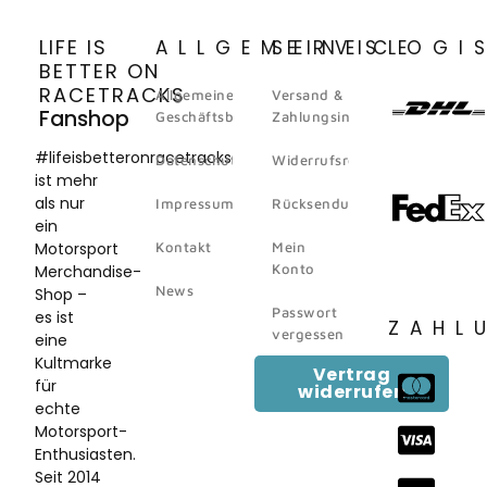
LIFE IS
ALLGEMEINES
SERVICE
LOGI
BETTER ON
RACETRACKS
Allgemeine
Versand &
Fanshop
Geschäftsbedingungen
Zahlungsinformation
#lifeisbetteronracetracks
Datenschutz
Widerrufsrecht
ist mehr
als nur
Impressum
Rücksendungen
ein
Motorsport
Kontakt
Mein
Konto
Merchandise-
News
Shop –
Passwort
es ist
ZAHL
vergessen
eine
Kultmarke
Vertrag
für
widerrufen
echte
Motorsport-
Enthusiasten.
Seit 2014