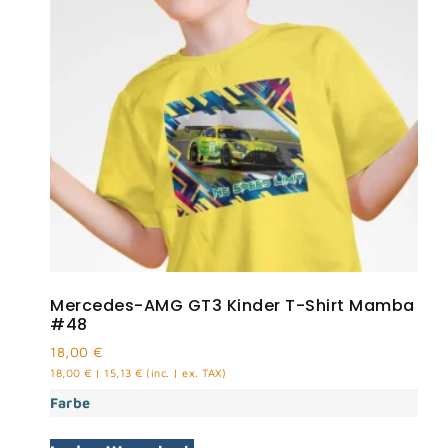
Mercedes-AMG GT3 Kinder T-Shirt Mamba
#48
18,00
€
18,00
€
|
15,13
€
(inc. | ex. TAX)
Farbe