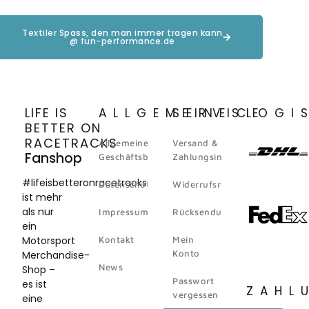
Textiler Spass, den man immer tragen kann
@ fun-performance.de
LIFE IS
ALLGEMEINES
SERVICE
LOGI
BETTER ON
RACETRACKS
Allgemeine
Versand &
Fanshop
Geschäftsbedingungen
Zahlungsinformation
#lifeisbetteronracetracks
Datenschutz
Widerrufsrecht
ist mehr
als nur
Impressum
Rücksendungen
ein
Motorsport
Kontakt
Mein
Konto
Merchandise-
News
Shop –
Passwort
es ist
ZAHL
vergessen
eine