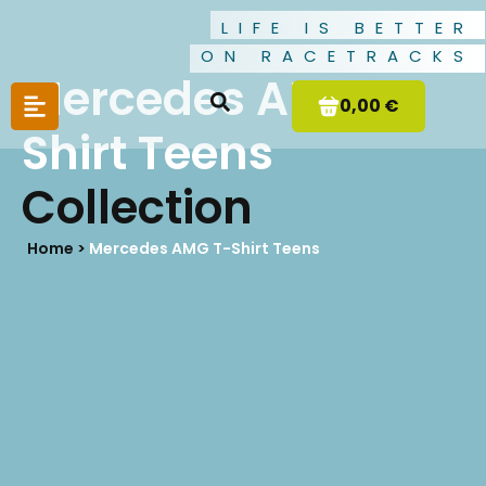
LIFE IS BETTER
ON RACETRACKS
Mercedes AMG T-
0,00 €
Shirt Teens
Collection
Home >
Mercedes AMG T-Shirt Teens