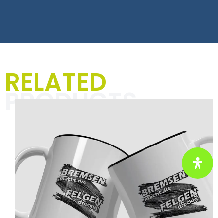
T-Shirts, Hoodies und
RELATED
Jacken für Männer
PRODUCTS
In der Kategorie „Textilien für
Männer“ dreht sich alles um
einzigartige Designs und markante
Sprüche, die Deinen Alltag mit
Rennsport-Vibes und einer Prise
Humor aufpeppen. Perfekt für
Motorsportbegeisterte und alle, die
ihre Leidenschaft mit Stil und
Selbstironie zeigen wollen.
Hier klicken