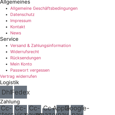
einfangen.
Motorsport Merchandise
Dich erwartet eine beeindruckende Produktpalette – von
T-Shirts und Jacken bis hin zu Caps und Spielzeug. Jedes
Kleidungsstück ist ein Bekenntnis zur Rennstrecke, ein
Statement für Leidenschaft und sportlichen Lifestyle. Ob
Auto-, Motorrad-, Truck- oder Dragster-Rennen – hier
findet jeder Motorsport-Fan sein perfektes Outfit.
Allgemeines
Allgemeine Geschäftsbedingungen
Datenschutz
Impressum
Kontakt
News
Service
Versand & Zahlungsinformation