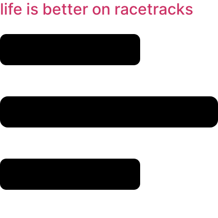
life is better
on racetracks