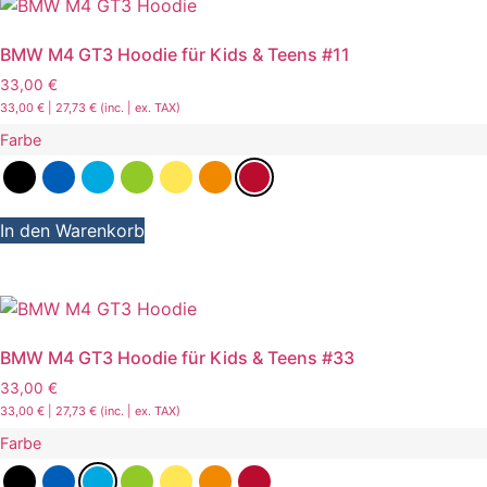
BMW M4 GT3 Hoodie für Kids & Teens #11
33,00
€
33,00
€
|
27,73
€
(inc. | ex. TAX)
Farbe
Dieses
In den Warenkorb
Produkt
weist
mehrere
Varianten
auf.
BMW M4 GT3 Hoodie für Kids & Teens #33
Die
33,00
€
Optionen
33,00
€
|
27,73
€
(inc. | ex. TAX)
können
Farbe
auf
der