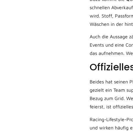
schnellen Abverkau
wird. Stoff, Passfo
Wäschen in der hint
Auch die Aussage zä
Events und eine Com
das aufnehmen. Weni
Offiziell
Beides hat seinen Pl
gezielt ein Team s
Bezug zum Grid. Wen
feierst, ist offiziel
Racing-Lifestyle-Pr
und wirken häufig e