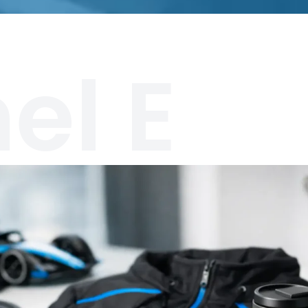
el E
rtikel