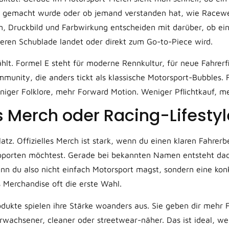
f gemacht wurde oder ob jemand verstanden hat, wie Racew
rm, Druckbild und Farbwirkung entscheiden mit darüber, ob ei
eren Schublade landet oder direkt zum Go-to-Piece wird.
hlt. Formel E steht für moderne Rennkultur, für neue Fahrerf
munity, die anders tickt als klassische Motorsport-Bubbles. F
ger Folklore, mehr Forward Motion. Weniger Pflichtkauf, meh
es Merch oder Racing-Lifesty
atz. Offizielles Merch ist stark, wenn du einen klaren Fahrerb
upporten möchtest. Gerade bei bekannten Namen entsteht dadu
n du also nicht einfach Motorsport magst, sondern eine kon
les Merchandise oft die erste Wahl.
odukte spielen ihre Stärke woanders aus. Sie geben dir mehr F
rwachsener, cleaner oder streetwear-näher. Das ist ideal, w