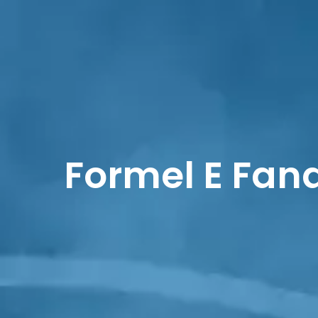
LIFE IS BETTER
ON RACETRACKS
HOME
Formel E Fana