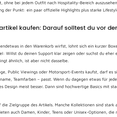
t, ohne bei jedem Outfit nach Hospitality-Bereich auszusehen.
 der Punkt: ein paar offizielle Highlights plus starke Lifesty
artikel kaufen: Darauf solltest du vor d
gendetwas in den Warenkorb wirfst, lohnt sich ein kurzer Box
pel: Willst du deinen Support klar zeigen oder suchst du eher 
ngt ähnlich, ist aber nicht dasselbe.
e, Public Viewings oder Motorsport-Events kaufst, darf es si
rname, Teamfarben – passt. Wenn du dagegen etwas für jeden
eres Design meist besser. Dann sind hochwertige Basics mit st
die Zielgruppe des Artikels. Manche Kollektionen sind stark a
ieten auch Damen, Kinder, Teens oder Unisex-Optionen, die 