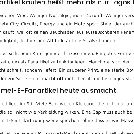
artikel kaufen heißt mehr als nur Logos
eigenen Vibe. Weniger Nostalgie, mehr Zukunft. Weniger ver
ehr City-Circuits, Energy und ein Motorsport-Style, der auch
er kauft, will oft keinen Bauchladen aus austauschbaren Fanar
ndigkeit, Technik und Attitüde auf die Straße bringen.
 es sich, beim Kauf genauer hinzuschauen. Ein gutes Formel-
sein, um als Fanartikel zu funktionieren. Manchmal sitzt der
t schreit, sondern liefert. Ein sauberer Print, eine starke Bot
er zur Serie – das macht oft mehr her als ein beliebiges Sta
rmel-E-Fanartikel heute ausmacht
ied liegt im Stil. Viele Fans wollen Kleidung, die nicht nur
odie soll nicht wie Verkleidung wirken. Eine Cap muss auch bei
ein T-Shirt darf ruhig Szene sprechen, ohne dass es wie Mass
ität. Gerade im Motorsport-Merch sieht man schnell, ob ein 