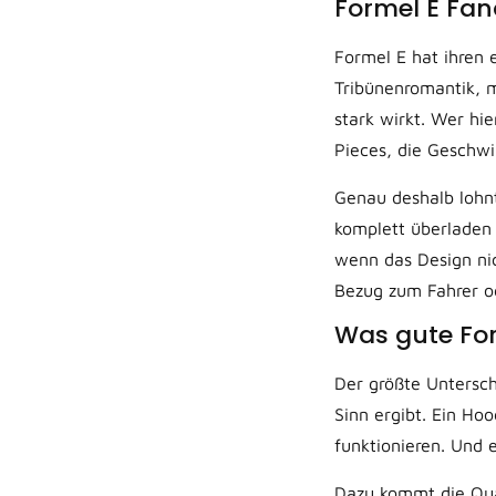
Formel E Fan
Formel E hat ihren 
Tribünenromantik, m
stark wirkt. Wer hi
Pieces, die Geschwi
Genau deshalb lohnt
komplett überladen 
wenn das Design nich
Bezug zum Fahrer od
Was gute Fo
Der größte Untersch
Sinn ergibt. Ein Ho
funktionieren. Und 
Dazu kommt die Qual