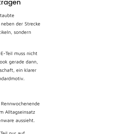
 tragen
staubte
 neben der Strecke
tikeln, sondern
E-Teil muss nicht
 Look gerade dann,
schaft, ein klarer
ndardmotiv.
 am Rennwochenende
m Alltagseinsatz
enware aussieht.
Teil nur auf