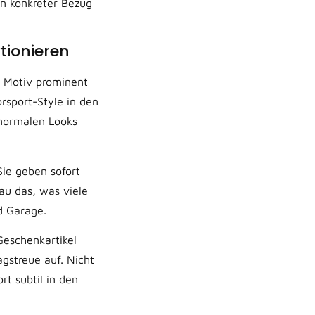
in konkreter Bezug
tionieren
in Motiv prominent
orsport-Style in den
 normalen Looks
Sie geben sofort
au das, was viele
d Garage.
Geschenkartikel
agstreue auf. Nicht
rt subtil in den