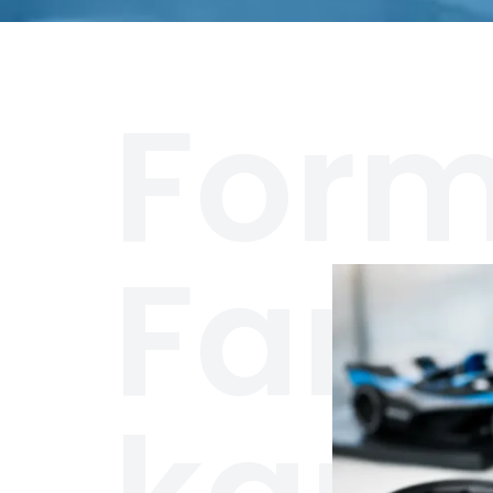
Form
Fana