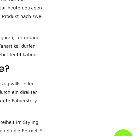
ear heute getragen
n Produkt nach zwei
iguren, für urbane
anartikel dürfen
r Identifikation.
le?
ezug willst oder
rch ein direkter
krete Fahrerstory
reiheit im Styling
enn du die Formel-E-