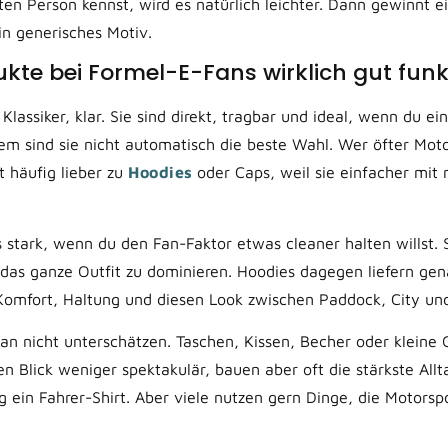
en Person kennst, wird es natürlich leichter. Dann gewinnt e
n generisches Motiv.
kte bei Formel-E-Fans wirklich gut funk
 Klassiker, klar. Sie sind direkt, tragbar und ideal, wenn du e
zdem sind sie nicht automatisch die beste Wahl. Wer öfter Mot
ft häufig lieber zu
Hoodies
oder Caps, weil sie einfacher mit
 stark, wenn du den Fan-Faktor etwas cleaner halten willst. 
das ganze Outfit zu dominieren. Hoodies dagegen liefern gen
Komfort, Haltung und diesen Look zwischen Paddock, City un
man nicht unterschätzen. Taschen, Kissen, Becher oder kleine 
n Blick weniger spektakulär, bauen aber oft die stärkste Allt
g ein Fahrer-Shirt. Aber viele nutzen gern Dinge, die Motorspo