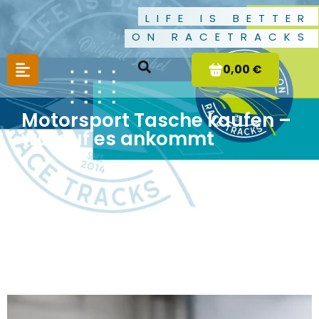
LIFE IS BETTER
ON RACETRACKS
0,00 €
Motorsport Tasche kaufen –
worauf es ankommt