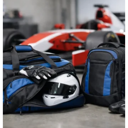
Motorsport
Tasche
kaufen –
worauf es
ankommt