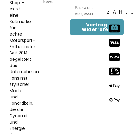
News
Shop –
Passwort
es ist
ZAHL
vergessen
eine
Kultmarke
Vertrag
für
widerrufen
echte
Motorsport-
Enthusiasten.
Seit 2014
begeistert
das
Unternehmen
Fans mit
stylischer
Mode
und
Fanartikeln,
die die
Dynamik
und
Energie