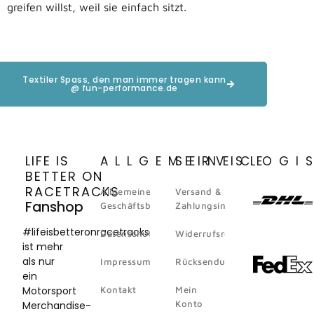
greifen willst, weil sie einfach sitzt.
Textiler Spass, den man immer tragen kann
@ fun-performance.de
LIFE IS
ALLGEMEINES
SERVICE
LOGI
BETTER ON
RACETRACKS
Allgemeine
Versand &
Fanshop
Geschäftsbedingungen
Zahlungsinformation
#lifeisbetteronracetracks
Datenschutz
Widerrufsrecht
ist mehr
als nur
Impressum
Rücksendungen
ein
Motorsport
Kontakt
Mein
Konto
Merchandise-