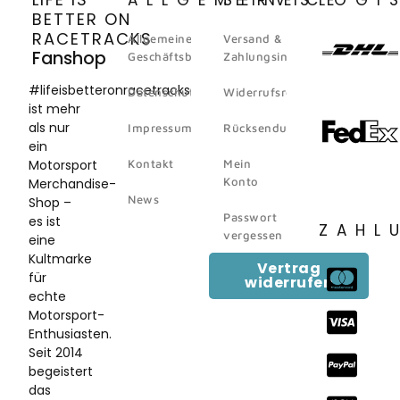
BETTER ON
RACETRACKS
Allgemeine
Versand &
Fanshop
Geschäftsbedingungen
Zahlungsinformation
#lifeisbetteronracetracks
Datenschutz
Widerrufsrecht
ist mehr
als nur
Impressum
Rücksendungen
ein
Motorsport
Kontakt
Mein
Konto
Merchandise-
News
Shop –
Passwort
es ist
ZAHL
vergessen
eine
Kultmarke
Vertrag
für
widerrufen
echte
Motorsport-
Enthusiasten.
Seit 2014
begeistert
das