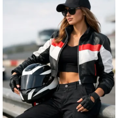
Motorsport
Streetwear
Damen
richtig
stylen