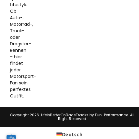
Lifestyle.
Ob
Auto-,
Motorrad-,
Truck-
oder
Dragster-
Rennen
– hier
findet
jeder
Motorsport-
Fan sein
perfektes
Outfit.
Copyright 2026. LifeIsBetterOnRaceTracks by Fun-Performance. All
Right Reserved
Deutsch