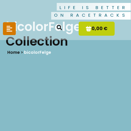
LIFE IS BETTER
ON RACETRACKS
bicolorFelge
0,00 €
Collection
Home >
bicolorFelge