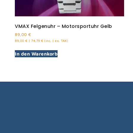
VMAX Felgenuhr – Motorsportuhr Gelb
89,00
€
89,00
€
|
74,79
€
(inc. | ex. TAX)
In den Warenkorb