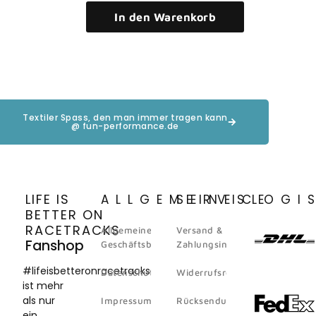
In den Warenkorb
Textiler Spass, den man immer tragen kann
@ fun-performance.de
LIFE IS
ALLGEMEINES
SERVICE
LOGI
BETTER ON
RACETRACKS
Allgemeine
Versand &
Fanshop
Geschäftsbedingungen
Zahlungsinformation
#lifeisbetteronracetracks
Datenschutz
Widerrufsrecht
ist mehr
als nur
Impressum
Rücksendungen
ein