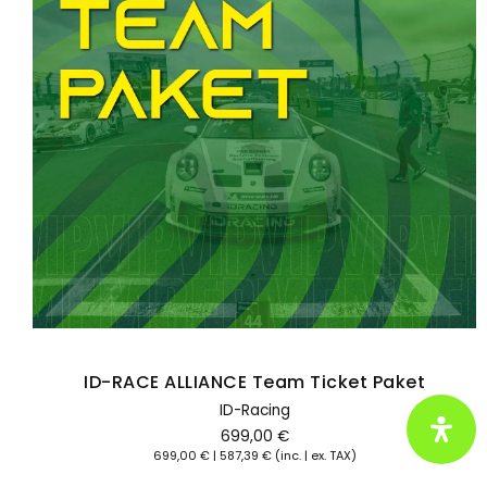
Motorsportbegeisterte und alle, die
ihre Leidenschaft mit Stil und
Selbstironie zeigen wollen.
Hier klicken
ID-RACE ALLIANCE Team Ticket Paket
ID-Racing
699,00
€
699,00
€
|
587,39
€
(inc. | ex. TAX)