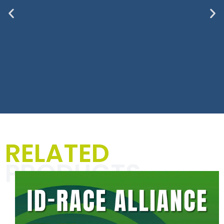
T-Shirts, Hoodies und
RELATED
Jacken für Männer
PRODUCTS
In der Kategorie „Textilien für
Männer“ dreht sich alles um
einzigartige Designs und markante
Sprüche, die Deinen Alltag mit
Rennsport-Vibes und einer Prise
Humor aufpeppen. Perfekt für