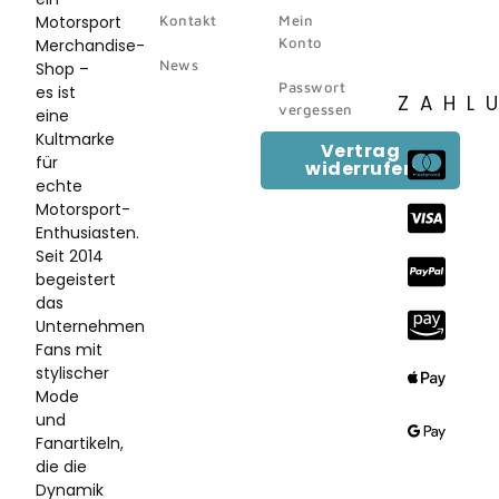
Motorsport
Kontakt
Mein
Konto
Merchandise-
News
Shop –
Passwort
es ist
ZAHL
vergessen
eine
Kultmarke
Vertrag
für
widerrufen
echte
Motorsport-
Enthusiasten.
Seit 2014
begeistert
das
Unternehmen
Fans mit
stylischer
Mode
und
Fanartikeln,
die die
Dynamik